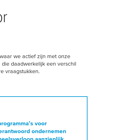
or
waar we actief zijn met onze
n die daadwerkelijk een verschil
re vraagstukken.
programma’s voor
verantwoord ondernemen
eelsverloop aanzienlijk