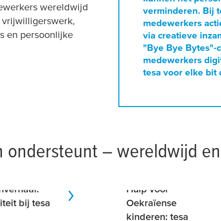
ewerkers wereldwijd
verminderen. Bij
t
 vrijwilligerswerk,
medewerkers actie
s en persoonlijke
via creatieve inza
"Bye Bye Bytes"-
medewerkers digit
tesa
voor elke bit
en ondersteunt – wereldwijd e
nverhaal:
Hulp voor
iteit bij
tesa
Oekraïense
kinderen:
tesa