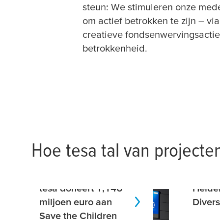
steun: We stimuleren onze med
om actief betrokken te zijn – via
creatieve fondsenwervingsactie
betrokkenheid.
Hoe
tesa
tal van project
tesa
doneert 1,146
Helde
miljoen euro aan
Divers
Save the Children