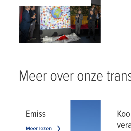
Meer over onze tran
Emiss
Koo
ver
Meer lezen