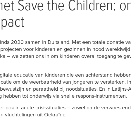
et Save the Children: o
mpact
inds 2020 samen in Duitsland. Met een totale donatie v
projecten voor kinderen en gezinnen in nood wereldwijd 
rika – we zetten ons in om kinderen overal toegang te ge
gitale educatie van kinderen die een achterstand hebben
atie om de weerbaarheid van jongeren te versterken. In
ewustzijn en paraatheid bij noodsituaties. En in Latijns
ng hebben tot onderwijs via snelle respons-instrumenten.
r ook in acute crisissituaties – zowel na de verwoesten
an vluchtelingen uit Oekraïne.