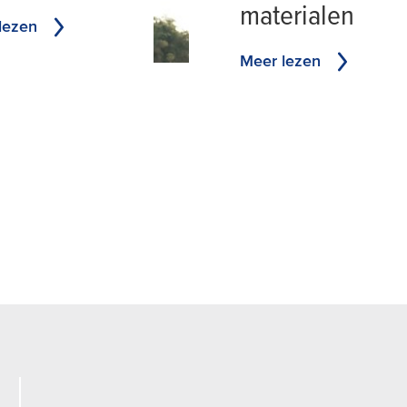
materialen
lezen
Meer lezen