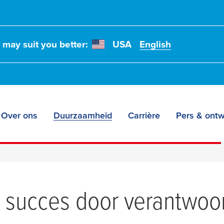
t may suit you better:
USA
English
mheid
Over ons
Duurzaamheid
Carrière
Pers & ontw
succes door verantwoor