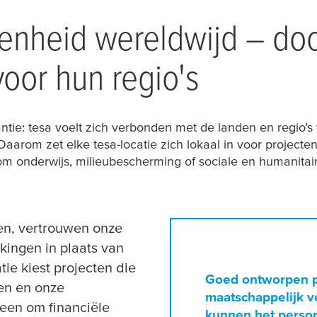
enheid wereldwijd – do
oor hun regio's
ntie:
tesa
voelt zich verbonden met de landen en regio’s 
. Daarom zet elke
tesa
-locatie zich lokaal in voor projecte
om onderwijs, milieubescherming of sociale en humanitai
ren, vertrouwen onze
kingen in plaats van
tie kiest projecten die
Goed ontworpen 
ten en onze
maatschappelijk 
leen om financiële
kunnen het person