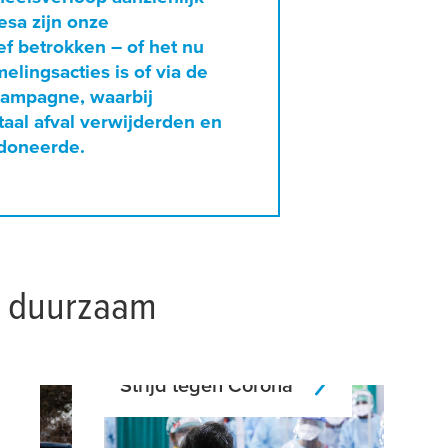
esa
zijn onze
f betrokken – of het nu
melingsacties is of via de
campagne, waarbij
aal afval verwijderden en
 doneerde.
n duurzaam
Strijd tegen Corona