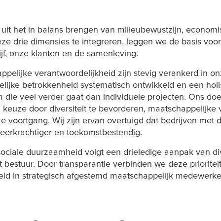
uit het in balans brengen van milieubewustzijn, economis
ze drie dimensies te integreren, leggen we de basis voo
jf, onze klanten en de samenleving.
lijke verantwoordelijkheid zijn stevig verankerd in onze
ijke betrokkenheid systematisch ontwikkeld en een hol
 die veel verder gaat dan individuele projecten. Ons doel
euze door diversiteit te bevorderen, maatschappelijke 
e voortgang. Wij zijn ervan overtuigd dat bedrijven met 
veerkrachtiger en toekomstbestendig.
ciale duurzaamheid volgt een drieledige aanpak van div
 bestuur. Door transparantie verbinden we deze prioriteit
eeld in strategisch afgestemd maatschappelijk medewerk