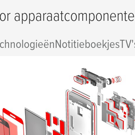
voor apparaatcomponent
chnologieën
Notitieboekjes
TV'