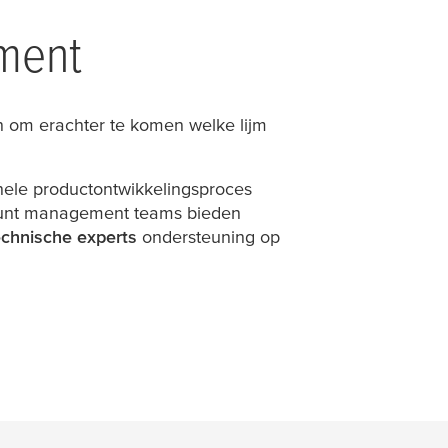
iment
jn om erachter te komen welke lijm
hele productontwikkelingsproces
count management teams bieden
echnische experts
ondersteuning op