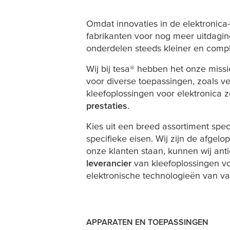
De toekomst van
Omdat innovaties in de elektronica-
fabrikanten voor nog meer uitdagi
onderdelen steeds kleiner en comple
consumentenelek
Wij bij
tesa
® hebben het onze mis
voor diverse toepassingen, zoals v
kleefoplossingen voor elektronica
prestaties
.
Kies uit een breed assortiment spe
specifieke eisen. Wij zijn de afgel
onze klanten staan, kunnen wij ant
leverancier
van kleefoplossingen vo
elektronische technologieën van v
APPARATEN EN TOEPASSINGEN