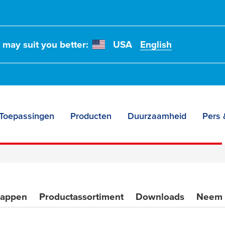
t may suit you better:
USA
English
Toepassingen
Producten
Duurzaamheid
Pers 
happen
Productassortiment
Downloads
Neem 
moplossingen: