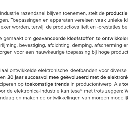
industrie razendsnel blijven toenemen, stelt de
producti
ngen. Toepassingen en apparaten vereisen vaak unieke
k
xer worden, terwijl de productkwaliteit en -prestaties b
tronica
sie gemaakt om
geavanceerde kleefstoffen te ontwikkele
erlijming, bevestiging, afdichting, demping, afscherming
 zorgen voor een nauwkeurige toepassing bij hoge produ
ciaal ontwikkelde elektronische kleefbanden voor divers
open
30 jaar succesvol mee geëvolueerd met de elektronic
iciperen op
toekomstige trends
in productontwerp. Als
to
or de elektronica-industrie kan
tesa
® met trots zeggen: 
andaag en maken de ontwikkelingen van morgen mogelij