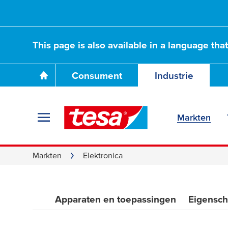
This page is also available in a language tha
Consument
Industrie
Markten
Markten
Elektronica
Apparaten en toepassingen
Eigensc
Elektronische lij