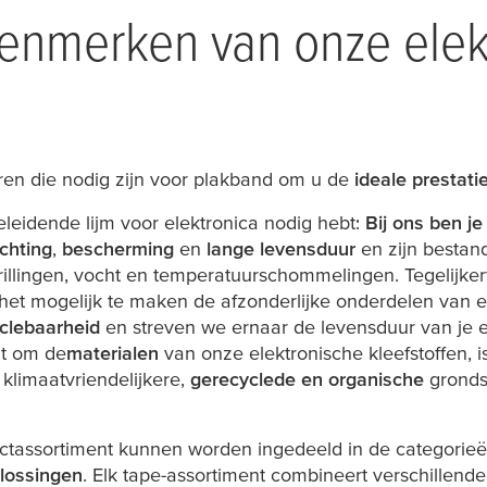
kenmerken van onze elek
oren die nodig zijn voor plakband om u de
ideale prestati
eleidende lijm voor elektronica nodig hebt:
Bij ons ben je
chting
,
bescherming
en
lange levensduur
en zijn bestan
rillingen, vocht en temperatuurschommelingen. Tegelijke
 het mogelijk te maken de afzonderlijke onderdelen van
yclebaarheid
en streven we ernaar de levensduur van je e
at om de
materialen
van onze elektronische kleefstoffen, 
 klimaatvriendelijkere,
gerecyclede en organische
gronds
ductassortiment kunnen worden ingedeeld in de categorie
plossingen
. Elk tape-assortiment combineert verschillende 