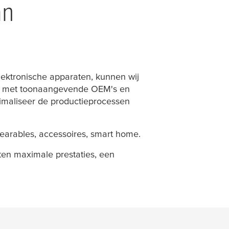
an
lektronische apparaten, kunnen wij
men met toonaangevende OEM's en
timaliseer de productieprocessen
earables, accessoires, smart home.
ten maximale prestaties, een