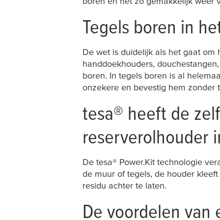
boren en net zo gemakkelijk weer v
Tegels boren in he
De wet is duidelijk als het gaat o
handdoekhouders, douchestangen, t
boren. In tegels boren is al helema
onzekere en bevestig hem zonder t
tesa
® heeft de zel
reserverolhouder 
De
tesa
® Power.Kit technologie ve
de muur of tegels, de houder kleef
residu achter te laten.
De voordelen van 