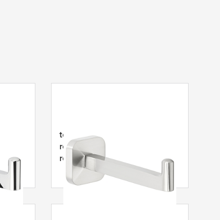
tesa
® Esteetic reserve-
rolhouder, zelfklevend,
design
roestvrijstalen uiterlijk