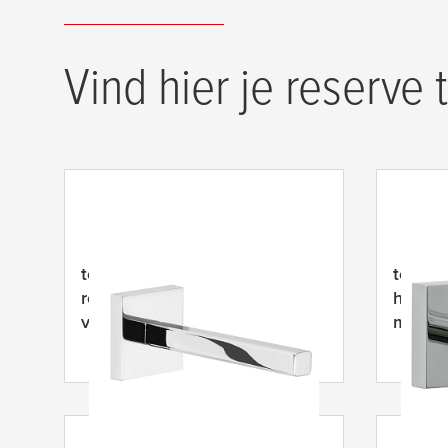
Vind hier je reserve 
tesa
® Deluxxe reserve-
tesa
® 
rolhouder, zelfklevend,
hooggl
verchroomd, prachtig design
metaal