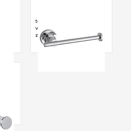
uder,
tesa
® Luup reserverolhouder,
verchroomd metaal,
zelfklevend
glans