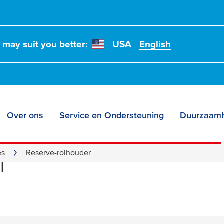
t may suit you better:
USA
English
Over ons
Service en Ondersteuning
Duurzaamh
 toiletpapierhouder
n
es
Reserve-rolhouder