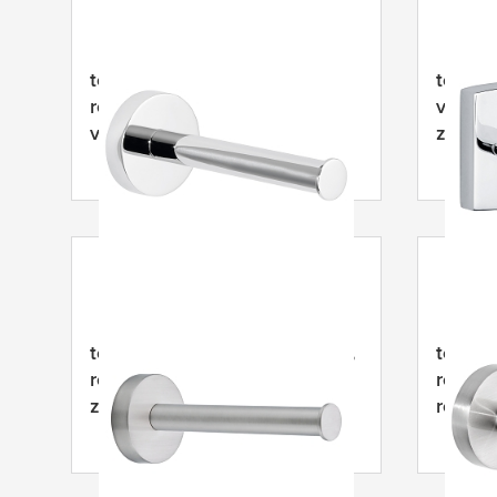
tesa
® Exxcellent reserve-
tesa
® 
rolhouder, zelfklevend,
verchr
verchroomd, chique ontwerp
zelfkl
tesa
® Moon reserverolhouder,
tesa
® 
roestvrijstalen look,
rolhou
zelfklevend
roestvr