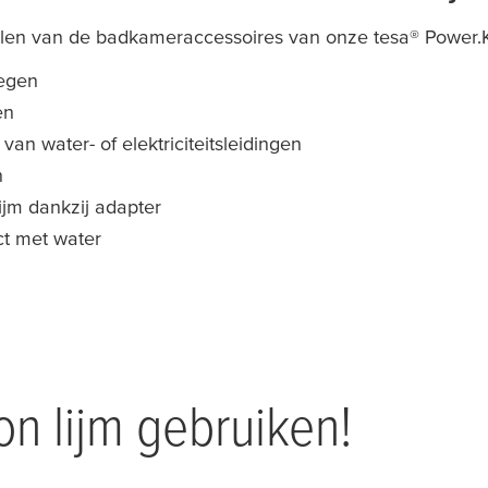
rdelen van de badkameraccessoires van onze
tesa
® Power.K
oegen
en
n water- of elektriciteitsleidingen
n
jm dankzij adapter
act met water
n lijm gebruiken!