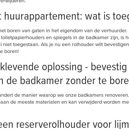
erwijderen.
t huurappartement: wat is to
m het boren van gaten in het eigendom van de verhuurder
oiletpapierhouders en spiegels in de badkamer zijn, is 
al niet toegestaan. Als je nu een rolhouder wilt bevestig
e boren!
fklevende oplossing - bevestig
in de badkamer zonder te bor
randert de manier waarop we onze badkamers renoveren. 
t aan de meeste materialen en kan verwijderd worden met
een reserverolhouder voor lij