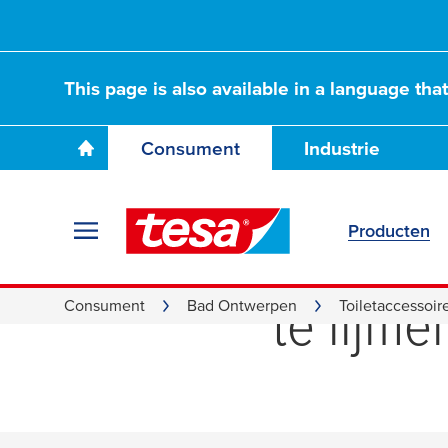
This page is also available in a language tha
Consument
Industrie
Producten
Reserve
te lijme
Consument
Bad Ontwerpen
Toiletaccessoir