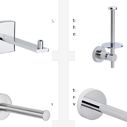
Klaam reserverolhouder,
tesa
® Loxx reserverolho
oomd metaal,
hoogglans verchroomd
evend
metaal, zelfklevend
Nooblesse reserve-
tesa
® Smooz
der, zelfklevend,
reserverolhouder, hoog
ij staal, prachtig design
verchroomd metaal,
zelfklevend