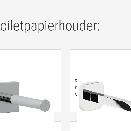
toiletpapierhouder:
Ekkro reserverolhouder,
tesa
® Elegaant reserve-
ans verchroomd
rolhouder, zelfklevend,
, zelfklevend
verchroomd, bijzonder 