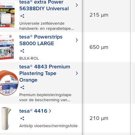
tesa® extra Power
56388DIY Universal
215 µm
Universele zelfklevende
handwerk- en reparatietape
voor huishoudelijke en
tesa® Powerstrips
hobbytoepassingen.
58000 LARGE
650 µm
BULK-ROL
tesa® 4843 Premium
 48 N/cm
Plastering Tape
Orange
Premium bepleisteringstape
voor de bescherming van
gevoelige profielen en
bekledingen
tesa® 4416
210 µm
15 N/cm
Antislip vloerbeschermingsfolie