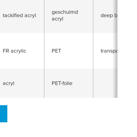
geschuimd
tackified acryl
deep black
acryl
FR acrylic
PET
transparant
acryl
PET-folie