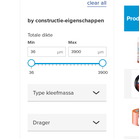
clear all
Pro
by constructie-eigenschappen
Totale dikte
Totale dikte: 36 µm - 3900 µm
Min
µm
Max
µm
µm
µm
36
3900
Type kleefmassa
acryl op waterbasis
(2)
biomass-balanced tackified
Drager
acrylic
(1)