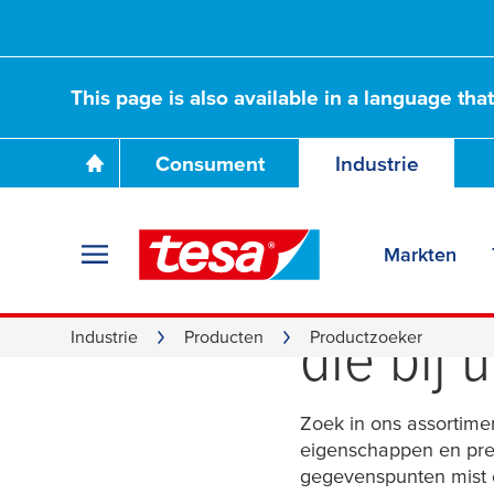
This page is also available in a language tha
Consument
Industrie
Markten
Vind d
die bij 
Industrie
Producten
Productzoeker
Zoek in ons assortime
eigenschappen en pres
gegevenspunten mist en