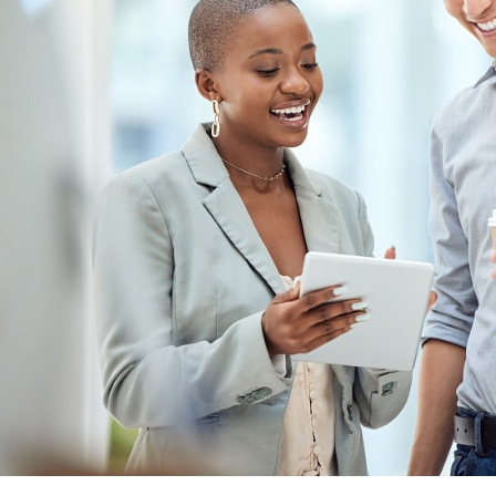
Bestendigheid tegen
chemicaliën
Bonding strength (push-out)
Breakdown voltage
Di-elektrische
doorslagspanning
Dikte van de tape
Dikte van voering
Flame retardancy
Gebruikstoepassing
Geluidsdemping (LV312)
Gemakkelijk te beschrijven
Gemakkelijk te verwijderen