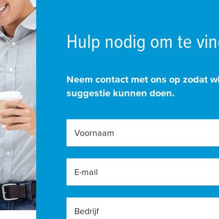
Hulp nodig om te vi
Neem contact met ons op zodat wi
suggestie kunnen doen.
Voornaam
E-mail
Bedrijf