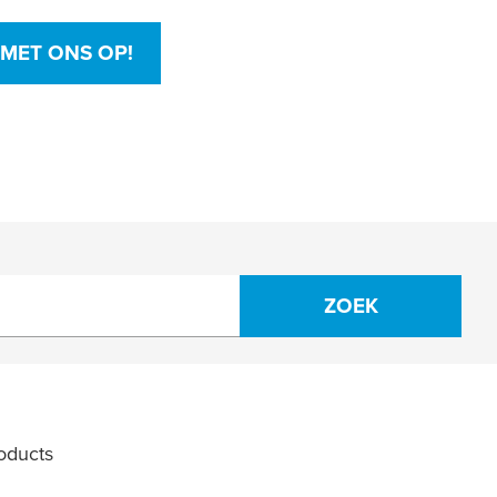
MET ONS OP!
ZOEK
oducts
Filter