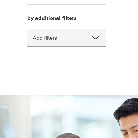
PU film
(7)
by additional filters
PVC-folie
(3)
Vast acryl
(6)
Add filters
zacht PVC
(2)
Aanbevolen spray afstand
Adhesion to Steel (20min @
RT, 90°)
Afwikkelkracht (roldikte <
9mm)
Afwikkelkracht (roldikte >
9mm)
Automatisch aanbrengen
Bedrukbaarheid