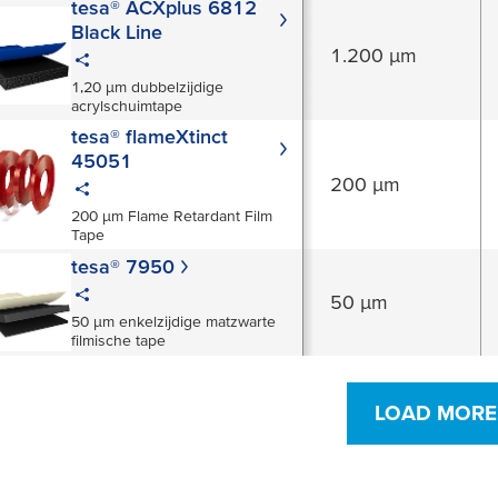
tesa® ACXplus 6812
Black Line
1.200 µm
1,20 µm dubbelzijdige
acrylschuimtape
tesa® flameXtinct
°C - 150 °C
45051
200 µm
200 µm Flame Retardant Film
Tape
tesa® 7950
50 µm
50 µm enkelzijdige matzwarte
filmische tape
C - 270 °C
LOAD MORE