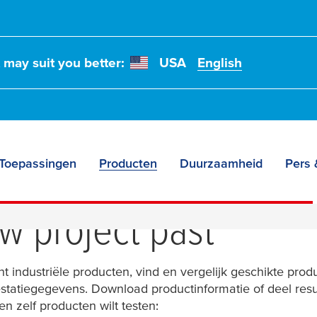
t may suit you better:
USA
English
Toepassingen
Producten
Duurzaamheid
Pers 
e
tesa
® tape oplossin
uw project past
nt industriële producten, vind en vergelijk geschikte pr
tatiegegevens. Download productinformatie of deel result
 zelf producten wilt testen: