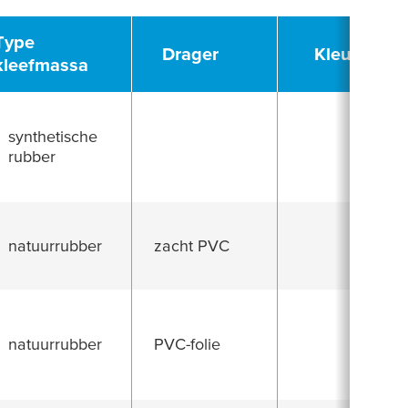
Type
Drager
Kleur
kleefmassa
synthetische
rubber
natuurrubber
zacht PVC
natuurrubber
PVC-folie