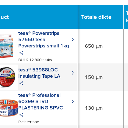
duct
Totale dikte
tesa® Powerstrips
57550 tesa
Powerstrips small 1kg
650 µm
BULK 12.800 stuks
tesa® 53988LOC
Insulating Tape LA
150 µm
tesa® Professional
60399 STRD
PLASTERING SPVC
130 µm
Pleistertape