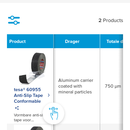
2
Products
Filter
Product
Drager
Totale dikt
Aluminum carrier
coated with
750 µm
tesa® 60955
mineral particles
Anti-Slip Tape
Conformable
Vormbare anti-slip
tape voor
onregelmatige
oppervlakken