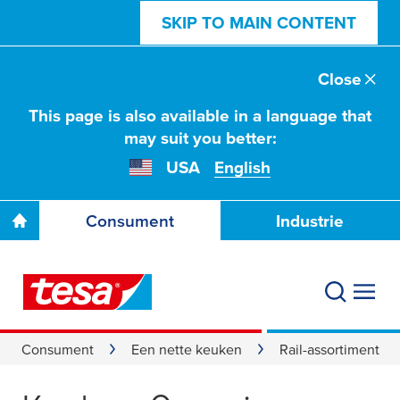
SKIP TO MAIN CONTENT
Close
This page is also available in a language that
may suit you better:
USA
English
Consument
Industrie
Consument
Een nette keuken
Rail-assortiment