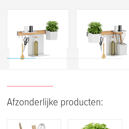
tesa
®
tesa
®
Keukenorganizer
Keukenorganizer
combiset S
combiset M
Afzonderlijke producten: