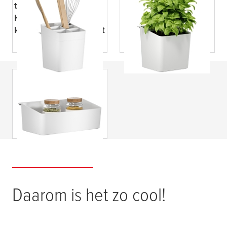
tesa
®
tesa
®
Keukenaccessoire
Keukenaccessoire
keukengereihouderset
kruidenpotset
tesa
®
Keukenaccessoire
dozenset
Daarom is het zo cool!