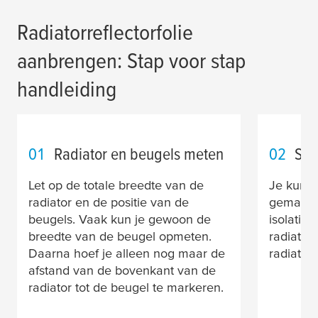
Radiatorreflectorfolie
aanbrengen: Stap voor stap
handleiding
01
Radiator en beugels meten
02
Sni
Let op de totale breedte van de
Je kunt d
radiator en de positie van de
gemakkel
beugels. Vaak kun je gewoon de
isolatie
breedte van de beugel opmeten.
radiator
Daarna hoef je alleen nog maar de
radiator 
afstand van de bovenkant van de
radiator tot de beugel te markeren.