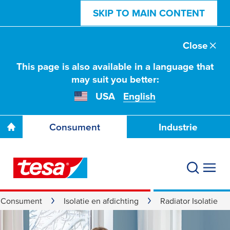
SKIP TO MAIN CONTENT
Close
This page is also available in a language that
may suit you better:
USA
English
Consument
Industrie
Consument
Isolatie en afdichting
Radiator Isolatie