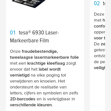
02
tes
Deze dik
met
hoge
conforma
01
tesa
® 6930 Laser-
oppervla
voor tri
Markeerbare Film
De
zelf
getest a
Onze
fraudebestendige,
ontvlamb
tweelaagse lasermarkeerbare folie
de perfe
met een
krachtige kleeflaag
zorgt
veilighe
ervoor dat het
label wordt
vernietigd
na elke poging tot
verwijderen en knoeien. Het
ondersteunt de realisatie van
letters, cijfers en symbolen en zelfs
2D-barcodes
en is verkrijgbaar in
verschillende kleuren
.