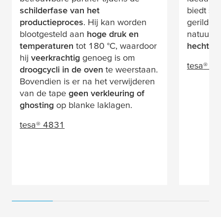
schilderfase van het
biedt
ste
productieproces
. Hij kan worden
gerilde 
blootgesteld aan
hoge druk en
natuurru
temperaturen
tot 180 °C, waardoor
hechting
hij
veerkrachtig
genoeg is om
tesa
® 4
droogcycli in de oven
te weerstaan.
Bovendien is er na het verwijderen
van de tape
geen verkleuring of
ghosting
op blanke laklagen.
tesa
® 4831