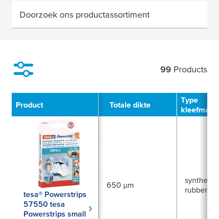
Doorzoek ons productassortiment
99
Products
Filter
Type
Product
Totale dikte
kleefmass
synthetis
650 µm
rubber
tesa® Powerstrips
57550 tesa
Powerstrips small