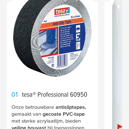
01
tesa
® Professional 60950
Onze betrouwbare
antisliptapes,
gemaakt van
gecoate PVC-tape
met sterke acrylaatlijm, bieden
veilige houvast
bij toepassingen