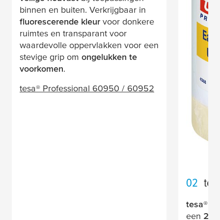
binnen en buiten. Verkrijgbaar in
fluorescerende kleur
voor donkere
ruimtes en transparant voor
waardevolle oppervlakken voor een
stevige grip om
ongelukken te
voorkomen
.
tesa
® Professional 60950 / 60952
02
tes
tesa
® P
een
2-in