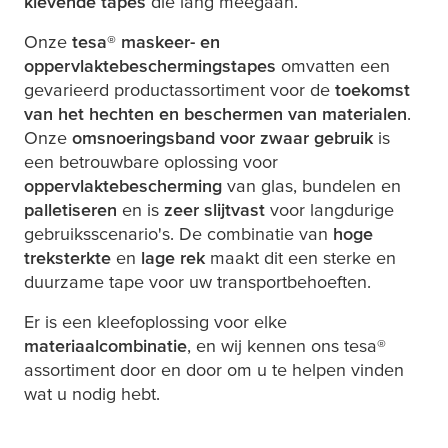
klevende tapes
die lang meegaan.
Onze
tesa
® maskeer- en
oppervlaktebeschermingstapes
omvatten een
gevarieerd productassortiment voor de
toekomst
van het hechten en beschermen van materialen
.
Onze
omsnoeringsband voor zwaar gebruik
is
een betrouwbare oplossing voor
oppervlaktebescherming
van glas, bundelen en
palletiseren
en is
zeer slijtvast
voor langdurige
gebruiksscenario's. De combinatie van
hoge
treksterkte
en
lage rek
maakt dit een sterke en
duurzame tape voor uw transportbehoeften.
Er is een kleefoplossing voor elke
materiaalcombinatie
, en wij kennen ons
tesa
®
assortiment door en door om u te helpen vinden
wat u nodig hebt.