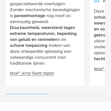
02
tes
gespecialiseerde voertuigen.
Zonder mechanische bevestigingen
Deze di
is
paneelmontage
nog nooit zo
schuimt
eenvoudig geweest.
weersta
Duurzaamheid, weerstand tegen
en vocht
extreme temperaturen, beperking
gebruik 
van geluid en rammelen
n en
uitzonder
schone toepassing
maken van
snelle, 
deze onbeperkte oplossing een
oplossin
volwaardige concurrent voor
hechtsce
traditionele lijmen.
tesa
® 6
tesa
® acryl foam tapes