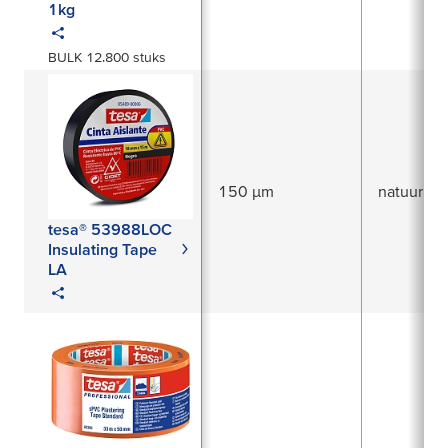
1kg
BULK 12.800 stuks
150 µm
natuurrub
tesa® 53988LOC
Insulating Tape
LA