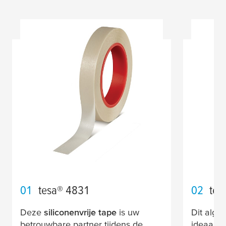
01
tesa
® 4831
02
tes
Deze
siliconenvrije tape
is uw
Dit alge
betrouwbare partner tijdens de
ideaal v