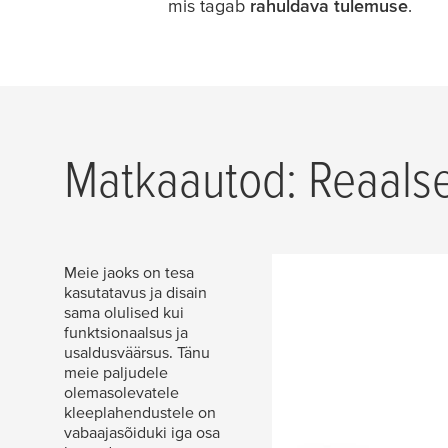
mis tagab
rahuldava tulemuse
.
Matkaautod: Reaals
Meie jaoks on tesa
kasutatavus ja disain
sama olulised kui
funktsionaalsus ja
usaldusväärsus. Tänu
meie paljudele
olemasolevatele
kleeplahendustele on
vabaajasõiduki iga osa