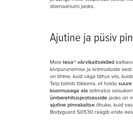
stsenaariumi jaoks.
Ajutine ja püsiv pi
Meie
tesa
® värvikaitsekiled
kaitseva
kivipurunemise ja kriimustuste eest
on lihtne, kuid väga tõhus viis, kui
Teip toimib tõkkena, et hoida
suure
koormusega ala
laitmatus seisukor
ümberehitusprotsesside
jaoks on 
ajutine pinnakaitse
õhuke, kuid vas
Bodyguard 50530 räägib enda eest