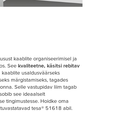
usust kaablite organiseerimisel ja
tos. See
kvaliteetne, käsitsi rebitav
kaablite usaldusväärseks
seks märgistamiseks, tagades
konna. Selle vastupidav liim tagab
sobib see ideaalselt
se tingimustesse. Hoidke oma
i tuvastatavad
tesa
® 51618 abil.