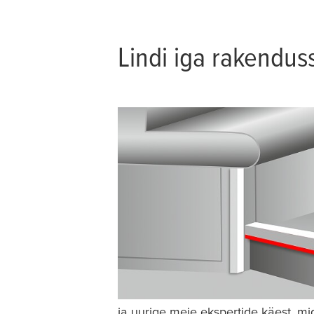
Lindi iga rakendus
ja uurige meie ekspertide käest, m