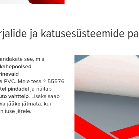
jalide ja katusesüsteemide p
randakate see, mis
kahepoolsed
rinevaid
 ja PVC. Meie
tesa
® 55576
stel pindadel
ja näitab
to vahtteip
. Lisaks saab
ma jääke jätmata
, kui
ituse järele.