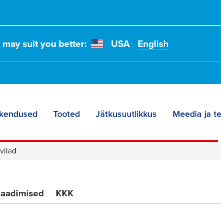
t may suit you better:
USA
English
kendused
Tooted
Jätkusuutlikkus
Meedia ja t
vilad
laadimised
KKK