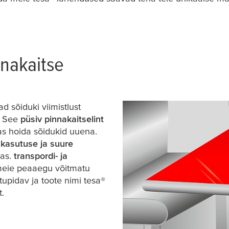
nnakaitse
d sõiduki viimistlust
. See
püsiv pinnakaitselint
das hoida sõidukid uuena.
 kasutuse ja suure
ras.
transpordi- ja
meie peaaegu võitmatu
tupidav ja toote nimi
tesa
®
.