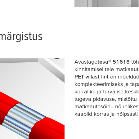
 märgistus
Avastage
tesa
® 51618
tõh
kinnitamisel teie matkaau
PET-villast lint
on mõeldud 
komplekteerimiseks ja täp
korraliku ja turvalise kesk
tugeva pidavuse, mistõttu 
matkaautosõidu nõudlikes
kaablid korras ja hõlpsast