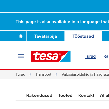
This page is also available in a language tha
Tavatarbija
Tööstused
Turud
Ra
Turud
Transport
Vabaajasõidukid ja haagissu
Rakendused
Tooted
Kontakt
Alla
Camper lindi: