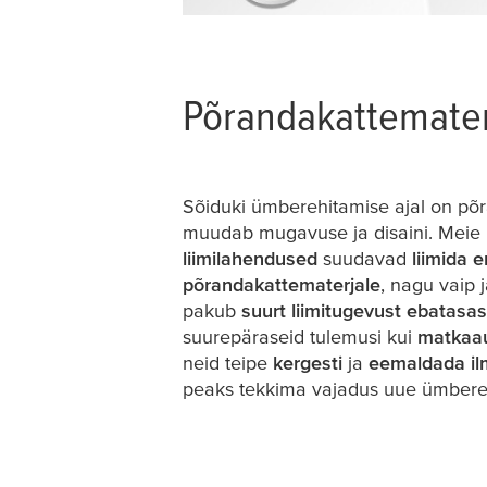
Põrandakattemater
Sõiduki ümberehitamise ajal on põ
muudab mugavuse ja disaini. Meie
liimilahendused
suudavad
liimida e
põrandakattematerjale
, nagu vaip
pakub
suurt liimitugevust ebatasa
suurepäraseid tulemusi kui
matkaau
neid teipe
kergesti
ja
eemaldada il
peaks tekkima vajadus uue ümbereh