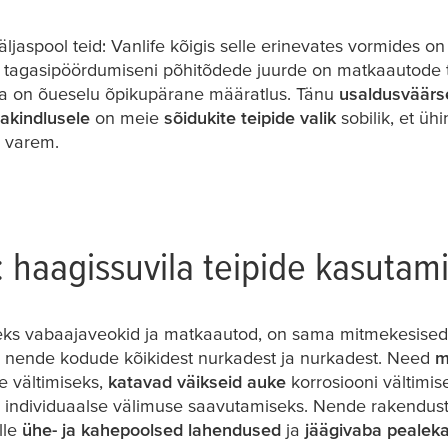
puhkamiseks
väljaspool teid: Vanlife kõigis selle erinevates vormides o
ni tagasipöördumiseni põhitõdede juurde on matkaautode 
ja on õueselu õpikupärane määratlus. Tänu
usaldusväärse
akindlusele
on meie
sõidukite teipide valik
sobilik, et üh
 varem.
e: haagissuvila teipide kasutam
iteks vabaajaveokid ja matkaautod, on sama mitmekesised
a nende kodude kõikidest nurkadest ja nurkadest. Need
m
e vältimiseks,
katavad väikseid auke
korrosiooni vältimis
individuaalse välimuse saavutamiseks. Nende rakendus
ille
ühe- ja kahepoolsed lahendused
ja
jäägivaba pealek