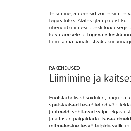
Usaldusväärsus 
Telkimine, autoreisid või reisimine 
tagasitulek
. Alates glampingist ku
ühendab inimesi uuesti loodusega 
kasutamisele
ja
tugevale keskkonn
lõbu sama kauakestvaks kui kunagi
RAKENDUSED
Liimimine ja kaits
Eriotstarbelised sõidukid, nagu nä
spetsiaalsed
tesa
® teibid
võib leid
juhtmeid
,
sobitavad vaipu
vigastust
ja aitavad
paigaldada lisaseadmeid
mitmekesine
tesa
® teipide valik
, m