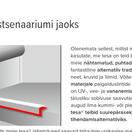
stsenaariumi jaoks
Olenemata sellest, millist 
kasutate, me
tesa
on teid 
meie
nähtamatud, puhtad 
fantastiline
alternatiiv trad
neet, kruvid ja liimid. Võite
materjale
paigalduslintide
on UV-, vee- ja
vananemis
täiusliku sobivuse saavut
augud ilma kummi- või pla
tesa
® teibid suurepärase
tihendamisalternatiiviks
.
ida meie
tesa
® lahendused saavad teha teie unikaalse ma