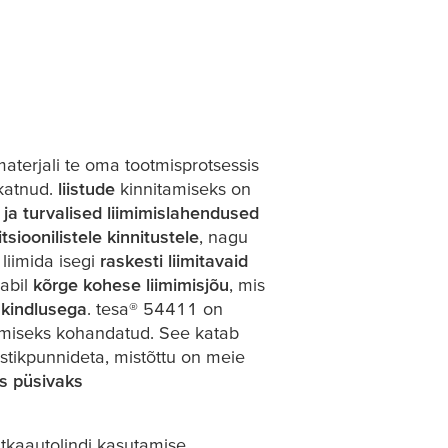
materjali te oma tootmisprotsessis
katnud.
liistude
kinnitamiseks on
ja turvalised liimimislahendused
itsioonilistele kinnitustele
, nagu
 liimida isegi
raskesti liimitavaid
 abil
kõrge kohese liimimisjõu
, mis
kindlusega
.
tesa
® 54411 on
amiseks kohandatud. See katab
stikpunnideta, mistõttu on meie
ks püsivaks
tkaautolindi kasutamise