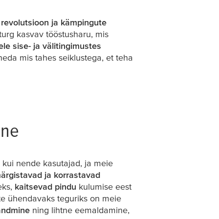
n
revolutsioon ja kämpingute
turg kasvav tööstusharu, mis
le sise- ja välitingimustes
ineda mis tahes seiklustega, et teha
ine
 kui nende kasutajad, ja meie
ärgistavad ja korrastavad
eks,
kaitsevad pindu
kulumise eest
te ühendavaks teguriks on meie
andmine
ning lihtne eemaldamine,