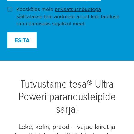
Kooskõlas meie
privaatsusnõuetega
(opens in a n
säilitatakse teie andmeid ainult teie taotluse
rahuldamiseks vajalikul moel.
ESITA
Tutvustame
tesa
® Ultra
Poweri parandusteipide
sarja!
Leke, kolin, praod – vajad kiiret ja