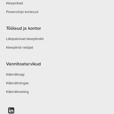
Kleepribad
Powerstripi konksud
Töölaud ja kontor
Läbipaistvad kleeplindid
Kleeplindi rebijad
Vannitoatarvikud
Käterätinagi
Käterätirõngas
Käterätireeling