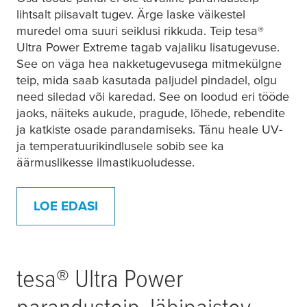
lihtsalt piisavalt tugev. Ärge laske väikestel
muredel oma suuri seiklusi rikkuda. Teip
tesa
®
Ultra Power Extreme tagab vajaliku lisatugevuse.
See on väga hea nakketugevusega mitmekülgne
teip, mida saab kasutada paljudel pindadel, olgu
need siledad või karedad. See on loodud eri tööde
jaoks, näiteks aukude, pragude, lõhede, rebendite
ja katkiste osade parandamiseks. Tänu heale UV-
ja temperatuurikindlusele sobib see ka
äärmuslikesse ilmastikuoludesse.
LOE EDASI
tesa
® Ultra Power
parandusteip, läbipaistev