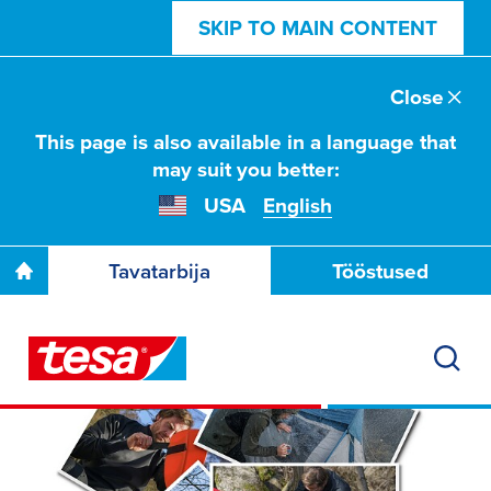
SKIP TO MAIN CONTENT
Close
This page is also available in a language that
may suit you better:
USA
English
Tavatarbija
Tööstused