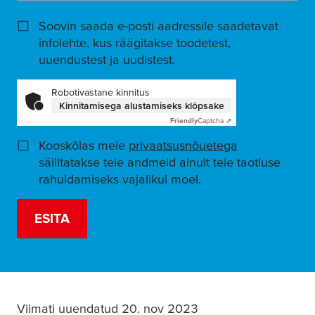
Soovin saada e-posti aadressile saadetavat
infolehte, kus räägitakse toodetest,
uuendustest ja uudistest.
Robotivastane kinnitus
Kinnitamisega alustamiseks klõpsake
Friendly
Captcha ⇗
Kooskõlas meie
privaatsusnõuetega
(opens in a n
säilitatakse teie andmeid ainult teie taotluse
rahuldamiseks vajalikul moel.
ESITA
Viimati uuendatud 20. nov 2023