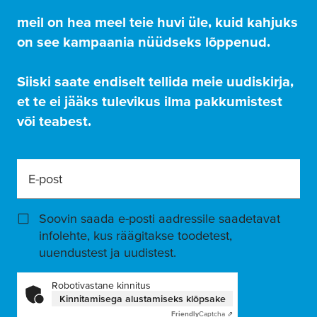
meil on hea meel teie huvi üle, kuid kahjuks
on see kampaania nüüdseks lõppenud.
Siiski saate endiselt tellida meie uudiskirja,
et te ei jääks tulevikus ilma pakkumistest
või teabest.
E-post
Soovin saada e-posti aadressile saadetavat
infolehte, kus räägitakse toodetest,
uuendustest ja uudistest.
Robotivastane kinnitus
Kinnitamisega alustamiseks klõpsake
Friendly
Captcha ⇗