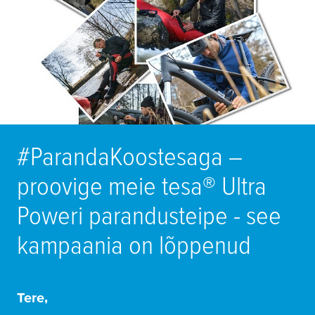
#ParandaKoos
tesa
ga –
proovige meie
tesa
® Ultra
Poweri parandusteipe - see
kampaania on lõppenud
Tere,