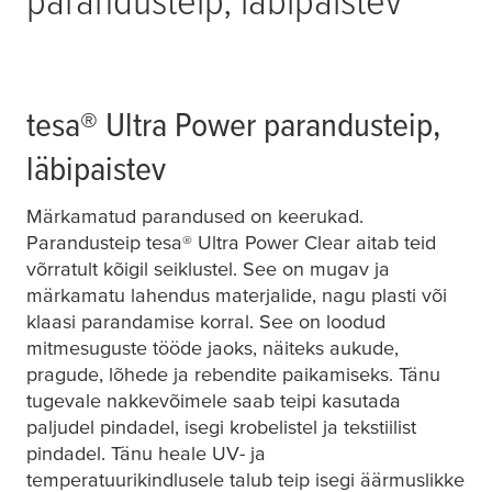
tesa
® Ultra Power parandusteip,
läbipaistev
Märkamatud parandused on keerukad.
Parandusteip
tesa
® Ultra Power Clear aitab teid
võrratult kõigil seiklustel. See on mugav ja
märkamatu lahendus materjalide, nagu plasti või
klaasi parandamise korral. See on loodud
mitmesuguste tööde jaoks, näiteks aukude,
pragude, lõhede ja rebendite paikamiseks. Tänu
tugevale nakkevõimele saab teipi kasutada
paljudel pindadel, isegi krobelistel ja tekstiilist
pindadel. Tänu heale UV- ja
temperatuurikindlusele talub teip isegi äärmuslikke