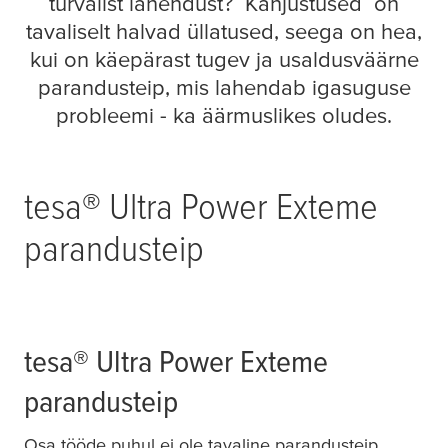
turvalist lahendust? Kahjustused on
tavaliselt halvad üllatused, seega on hea,
kui on käepärast tugev ja usaldusväärne
parandusteip, mis lahendab igasuguse
probleemi - ka äärmuslikes oludes.
tesa
® Ultra Power Exteme
parandusteip
tesa
® Ultra Power Exteme
parandusteip
Osa tööde puhul ei ole tavaline parandusteip