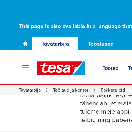
This page is also available in a language tha
Tavatarbija
Tööstused
Tooted
T
Pakketei
Tavatarbija
Töölaud ja kontor
Pakketeibid
Kuna paljud e‑poe
tähendab, et erata
tuleme meie appi. 
teibid ning paberi