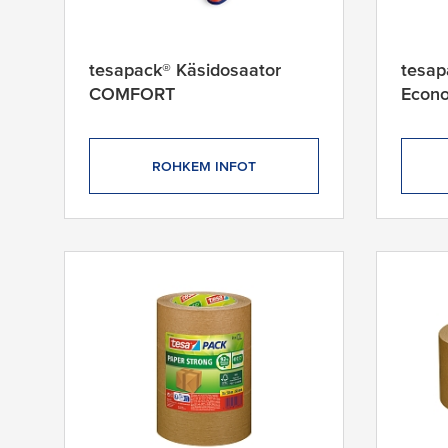
p
r
o
tesapack® Käsidosaator
tesap
d
COMFORT
Econ
u
c
t
ROHKEM INFOT