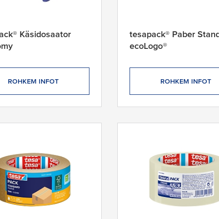
ack® Käsidosaator
tesapack® Paber Stan
omy
ecoLogo®
ROHKEM INFOT
ROHKEM INFOT