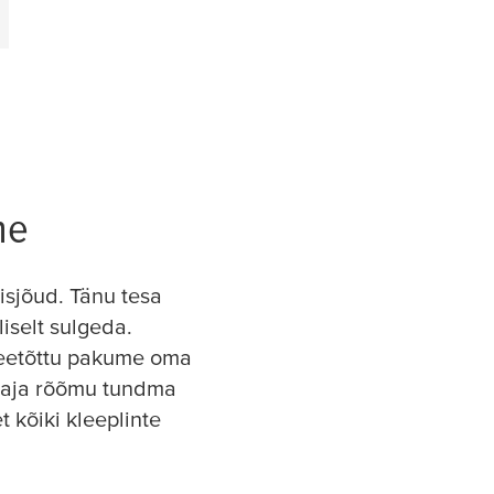
ne
isjõud. Tänu
tesa
iselt sulgeda.
Seetõttu pakume oma
saaja rõõmu tundma
t kõiki kleeplinte