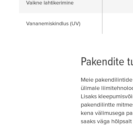
Vaikne lahtikerimine
Vananemiskindlus (UV)
Pakendite t
Meie pakendilintid
ülimale liimitehnolo
Lisaks kleepumisvõi
pakendilintte mitme
kena välimusega paki
saaks väga hõlpsalt