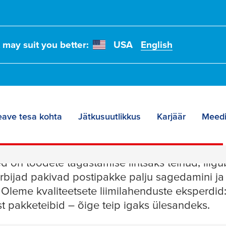
t may suit you better:
USA
English
eave tesa kohta
Jätkusuutlikkus
Karjäär
Meedi
bid ja teibidosaatori
d on toodete tagastamise lihtsaks teinud, liig
rbijad pakivad postipakke palju sagedamini ja 
Oleme kvaliteetsete liimilahenduste eksperdid:
st pakketeibid – õige teip igaks ülesandeks.