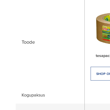
Toode
tesapac
SHOP O
Kogupaksus