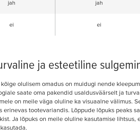
jah
jah
ei
ei
urvaline ja esteetiline sulgemi
e kõige olulisem omadus on muidugi nende kleepum
ogiale saate oma pakendid usaldusväärselt ja turval
mele on meile väga oluline ka visuaalne välimus. 
s erinevas tootevariandis. Lõppude lõpuks peaks 
st. Ja lõpuks on meile oluline kasutamise lihtsus, e
 kasutada.