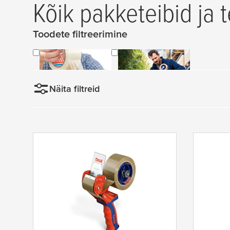
Kõik pakketeibid ja t
Toodete filtreerimine
Pakendilindid
Pakendilindi
dosaator
Näita filtreid
Sorteerimine
N
e
w
e
s
t