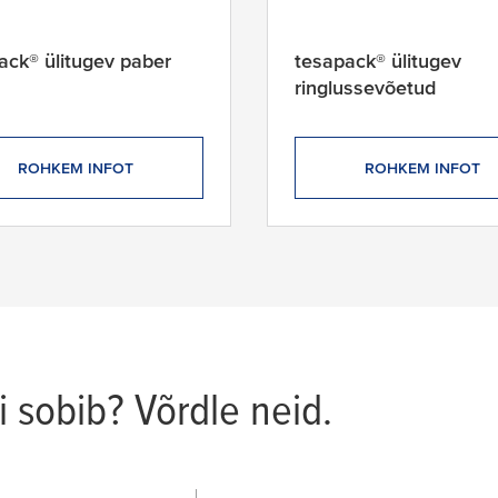
ack® ülitugev paber
tesapack® ülitugev
ringlussevõetud
ROHKEM INFOT
ROHKEM INFOT
ti sobib? Võrdle neid.