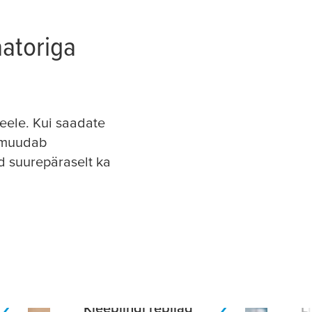
aatoriga
teele. Kui saadate
e muudab
d suurepäraselt ka
Kleeplindi rebijad
L