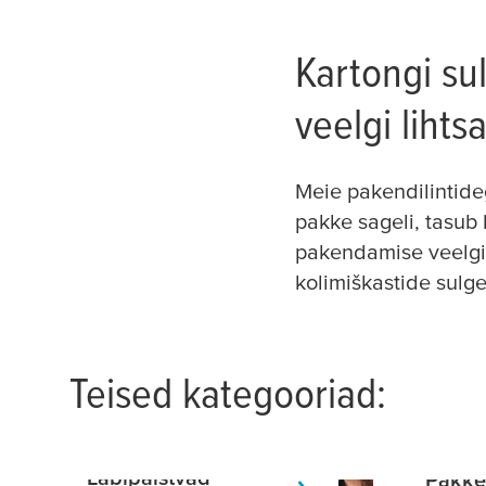
Kartongi su
veelgi liht
Meie pakendilintideg
pakke sageli, tasub
pakendamise veelgi 
kolimiškastide sulg
Teised kategooriad:
Läbipaistvad
Pakke