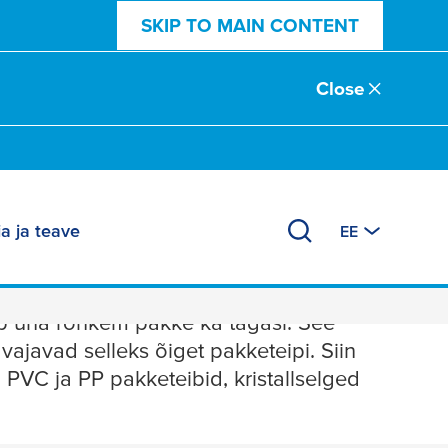
SKIP TO MAIN CONTENT
Close
a ja teave
EE
d
ub üha rohkem pakke ka tagasi. See
vajavad selleks õiget pakketeipi. Siin
 PVC ja PP pakketeibid, kristallselged