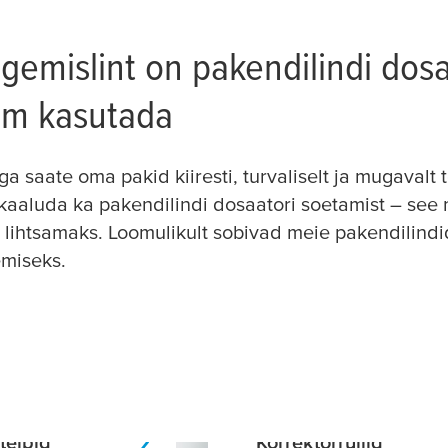
lgemislint on pakendilindi dos
sam kasutada
a saate oma pakid kiiresti, turvaliselt ja mugavalt 
 kaaluda ka pakendilindi dosaatori soetamist – se
lihtsamaks. Loomulikult sobivad meie pakendilindi
emiseks.
teibid
Korrektorrullid