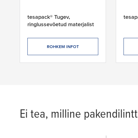
tesapack® Tugev,
tesap
ringlussevõetud materjalist
ROHKEM INFOT
12 products found
Ei tea, milline pakendilint