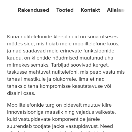
Rakendused
Tooted
Kontakt
Allalaadi
Kuna nutitelefonide kleeplindid on sõna otseses
mõttes side, mis hoiab meie mobiiltelefone koos,
ja nad saadavad meid erinevate funktsioonide
kaudu, on klientide nõudmised muutunud üha
mitmekesisemaks. Tarbijad soovivad kerget,
taskusse mahtuvat nutitelefoni, mis peab vastu mis
tahes ilmastikule ja olukorrale, ilma et nad
tahaksid teha kompromisse kasutatavuse või
disaini osas.
Mobiiltelefonide turg on pidevalt muutuv kiire
innovatsiooniga maastik ning vajadus väikeste,
kuid vastupidavate komponentide järele
suurendab tootjate jaoks vastupidavust. Need