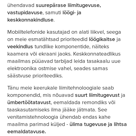
ühendavad
suurepärase liimitugevuse,
vastupidavuse
, samuti
löögi- ja
keskkonnakindluse
.
Mobiiltelefonide kasutajad on alati liikvel, seega
on meie esmatähtsad prioriteedid
löögikaitse
ja
veekindlus
tundlike komponentide, näiteks
kaamera või ekraani jaoks. Keskkonnateadlikus
maailmas püüavad tarbijad leida tasakaalu uue
elektroonika ostmise vahel, seades samas
säästvuse prioriteediks.
Tänu meie keerukale liimitehnoloogiale saab
komponendid, mis nõuavad
suurt liimitugevust
ja
ümbertöötatavust
, eemaldada remondiks või
taaskasutamiseks ilma jääke jätmata. See
venitamistehnoloogia ühendab endas kahe
maailma parimad küljed -
ülima tugevuse ja lihtsa
eemaldatavuse.