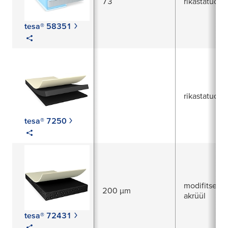
73
rikastatud a
tesa® 58351
rikastatud a
tesa® 7250
modifitseeri
200 µm
akrüül
tesa® 72431