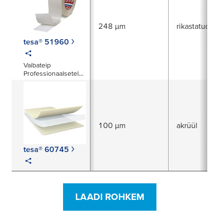
248 µm
rikastatud a
tesa® 51960
Vaibateip
Professionaalsetele
kasutajatele <br/>*
eemaldatav -
100 µm
akrüül
tesa® 60745
LAADI ROHKEM