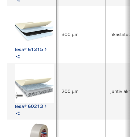
300 µm
rikastatud a
tesa® 61315
200 µm
juhtiv akrüül
tesa® 60213