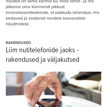
nõuded on sama karmid kui meie liimid - ja me
jätkame oma kümnendi pikkust
innovatsiooniteekonda, et pakkuda lahendusi, mis
kestavad ja vastavad nendele kasvavatele
nõudmistele.
RAKENDUSED
Liim nutitelefonide jaoks -
rakendused ja väljakutsed