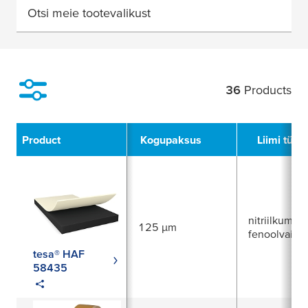
Otsi meie tootevalikust
36
Products
Filter
Product
Kogupaksus
Liimi tüüp
nitriilkummi 
125 µm
fenoolvaik
tesa® HAF
58435