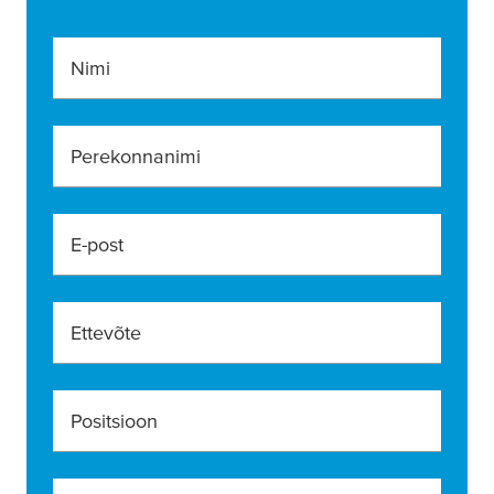
Nimi
Perekonnanimi
E-post
Ettevõte
Positsioon