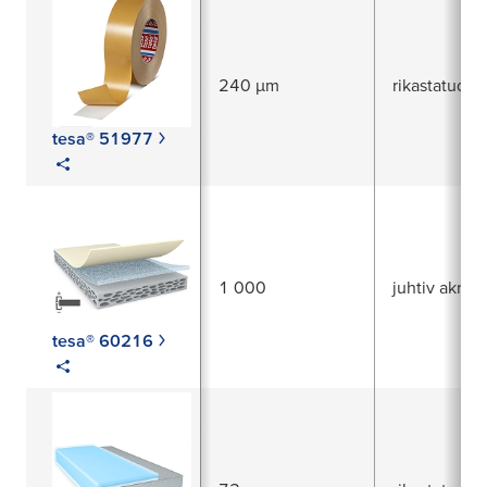
240 µm
rikastatud a
tesa® 51977
1 000
juhtiv akrüül
tesa® 60216