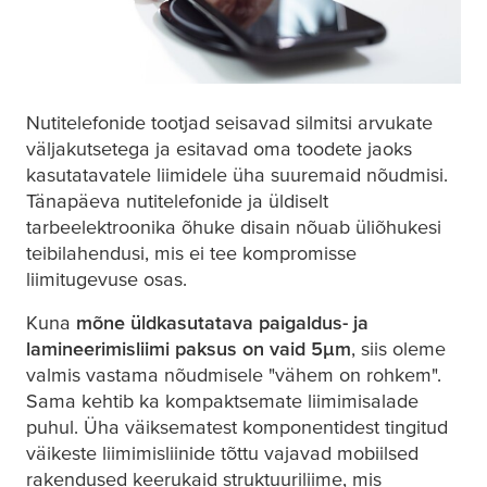
Nutitelefonide tootjad seisavad silmitsi arvukate
väljakutsetega ja esitavad oma toodete jaoks
kasutatavatele liimidele üha suuremaid nõudmisi.
Tänapäeva nutitelefonide ja üldiselt
tarbeelektroonika õhuke disain nõuab üliõhukesi
teibilahendusi, mis ei tee kompromisse
liimitugevuse osas.
Kuna
mõne üldkasutatava paigaldus- ja
lamineerimisliimi paksus on vaid 5
μ
m
, siis oleme
valmis vastama nõudmisele "vähem on rohkem".
Sama kehtib ka kompaktsemate liimimisalade
puhul. Üha väiksematest komponentidest tingitud
väikeste liimimisliinide tõttu vajavad mobiilsed
rakendused keerukaid struktuuriliime, mis