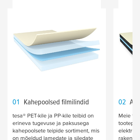
01
Kahepoolsed filmilindid
02
Akr
tesa
® PET-kile ja PP-kile teibid on
Meie
tes
erineva tugevuse ja paksusega
tootepe
kahepoolsete teipide sortiment, mis
elektroo
on mõeldud lamedate ja siledate
rakendus