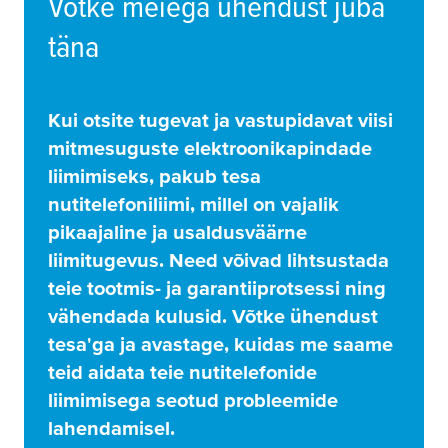
Võtke meiega ühendust juba
täna
Kui otsite tugevat ja vastupidavat viisi
mitmesuguste elektroonikapindade
liimimiseks, pakub
tesa
nutitelefoniliimi, millel on vajalik
pikaajaline ja usaldusväärne
liimitugevus. Need võivad lihtsustada
teie tootmis- ja garantiiprotsessi ning
vähendada kulusid. Võtke ühendust
tesa
'ga ja avastage, kuidas me saame
teid aidata teie nutitelefonide
liimimisega seotud probleemide
lahendamisel.