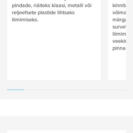
pindade, näiteks klaasi, metalli või
kinnitam
reljeefsete plastide lihtsaks
võimalda
liimimiseks.
märgumis
survetööt
liimimisv
veekindl
pinnaoma