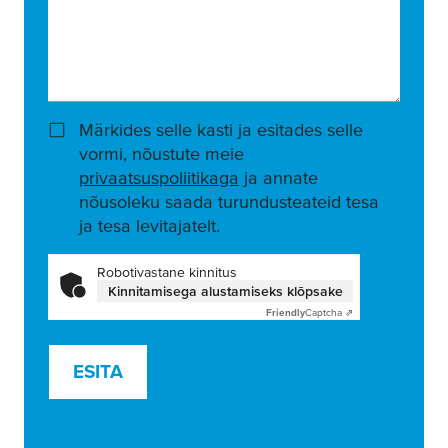
Märkides selle kasti ja esitades selle
vormi, nõustute meie
privaatsuspoliitikaga
ja annate
nõusoleku saada turundusteateid tesa
ja tesa levitajatelt.
Robotivastane kinnitus
Kinnitamisega alustamiseks klõpsake
Friendly
Captcha ⇗
ESITA