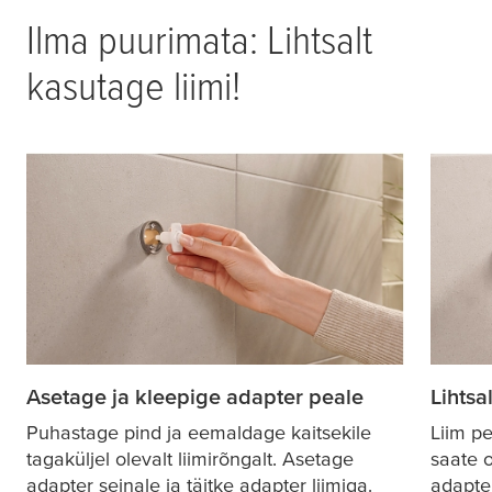
Ilma puurimata: Lihtsalt
kasutage liimi!
Asetage ja kleepige adapter peale
Lihtsa
Puhastage pind ja eemaldage kaitsekile
Liim p
tagaküljel olevalt liimirõngalt. Asetage
saate 
adapter seinale ja täitke adapter liimiga.
adapter