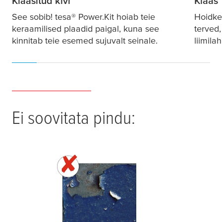
Klaasitud kivi
Klaas
See sobib!
tesa
® Power.Kit hoiab teie
Hoidke
keraamilised plaadid paigal, kuna see
terved
kinnitab teie esemed sujuvalt seinale.
liimila
Ei soovitata pindu: