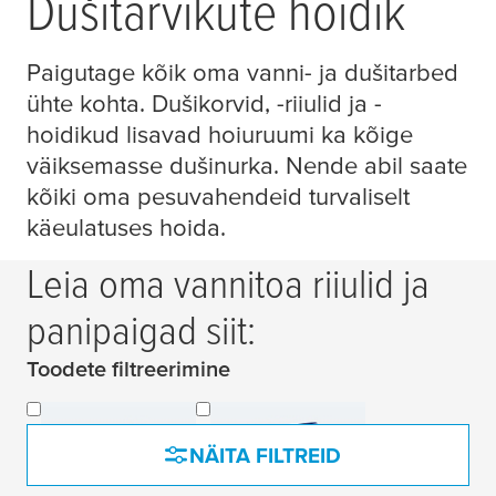
Dušitarvikute hoidik
Paigutage kõik oma vanni- ja dušitarbed
ühte kohta. Dušikorvid, -riiulid ja -
hoidikud lisavad hoiuruumi ka kõige
väiksemasse dušinurka. Nende abil saate
kõiki oma pesuvahendeid turvaliselt
käeulatuses hoida.
Leia oma vannitoa riiulid ja
panipaigad siit:
Toodete filtreerimine
Shower Baskets
Kõik Lavaa korvid
NÄITA FILTREID