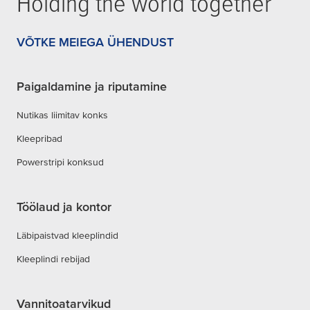
Holding the world together
VÕTKE MEIEGA ÜHENDUST
Paigaldamine ja riputamine
Nutikas liimitav konks
Kleepribad
Powerstripi konksud
Töölaud ja kontor
Läbipaistvad kleeplindid
Kleeplindi rebijad
Vannitoatarvikud