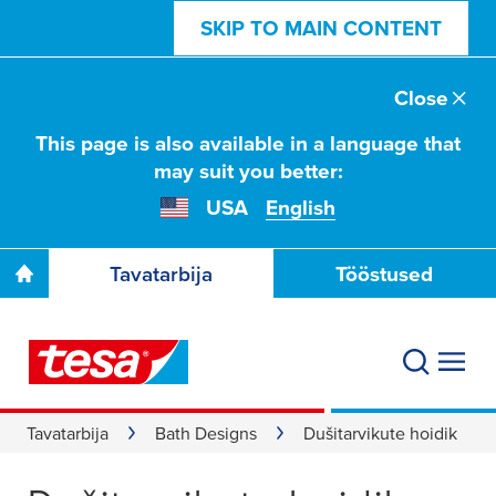
SKIP TO MAIN CONTENT
Close
This page is also available in a language that
may suit you better:
USA
English
Tavatarbija
Tööstused
Tavatarbija
Bath Designs
Dušitarvikute hoidik