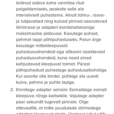
leidnud sobiva koha vannitoa riiuli
paigaldamiseks, peaksite selle ala
intensiivselt puhastama. Ainult tolmu-, rasva-
ja lubjavabad ning kuivad pinnad saavutavad
liimimassi ja adapteri kombinatsiooniga
maksimaalse pidavuse. Kasutage puhast,
pehmet lappi põhipuhastuseks. Palun ärge
kasutage mittekleepuvaid
puhastusvahendeid ega silikooni sisaldavaid
puhastusvahendeid, kuna need ained
kahjustavad kleepuvat toimet. Pärast
põhipuhastust puhastage puhastusalkoholiga.
Kui soovite olla kindel, pühkige ala uuesti
kuiva, pehme ja puhta lapiga.
Kinnitage adapter seinale: Eemaldage esmalt
kleepuva rõnga kaitsekile. Vajutage adapter
paar sekundit tugevalt pinnale. Olge
ettevaatlik, et mitte puudutada sõrmedega
adapteri kleepuvat pinda. Vastasel juhul võib