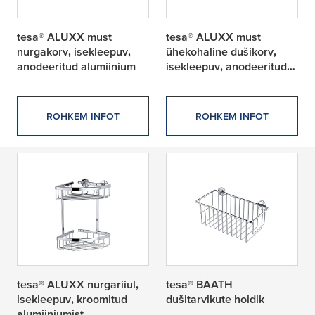
tesa® ALUXX must
tesa® ALUXX must
nurgakorv, isekleepuv,
ühekohaline dušikorv,
anodeeritud alumiinium
isekleepuv, anodeeritud
alumiiniumist
ROHKEM INFOT
ROHKEM INFOT
tesa® ALUXX nurgariiul,
tesa® BAATH
isekleepuv, kroomitud
dušitarvikute hoidik
alumiiniumist