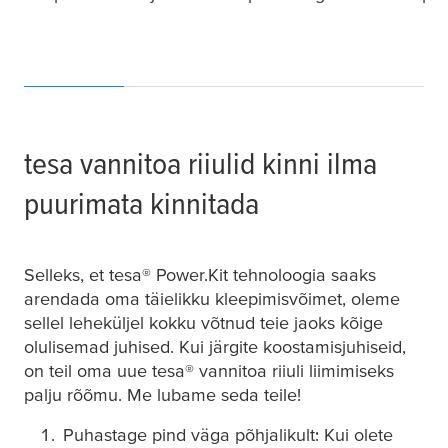
tesa
vannitoa riiulid kinni ilma
puurimata kinnitada
Selleks, et
tesa
® Power.Kit tehnoloogia saaks
arendada oma täielikku kleepimisvõimet, oleme
sellel leheküljel kokku võtnud teie jaoks kõige
olulisemad juhised. Kui järgite koostamisjuhiseid,
on teil oma uue
tesa
® vannitoa riiuli liimimiseks
palju rõõmu. Me lubame seda teile!
Puhastage pind väga põhjalikult: Kui olete