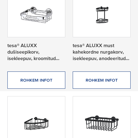
tesa® ALUXX
tesa® ALUXX must
dušiseepikorv,
kahekordne nurgakorv,
isekleepuv, kroomitud
isekleepuv, anodeeritud
alumiinium
alumiinium
ROHKEM INFOT
ROHKEM INFOT