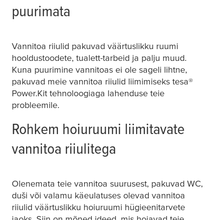
puurimata
Vannitoa riiulid pakuvad väärtuslikku ruumi
hooldustoodete, tualett-tarbeid ja palju muud.
Kuna puurimine vannitoas ei ole sageli lihtne,
pakuvad meie vannitoa riiulid liimimiseks
tesa
®
Power.Kit tehnoloogiaga lahenduse teie
probleemile.
Rohkem hoiuruumi liimitavate
vannitoa riiulitega
Olenemata teie vannitoa suurusest, pakuvad WC,
duši või valamu käeulatuses olevad vannitoa
riiulid väärtuslikku hoiuruumi hügieenitarvete
jaoks. Siin on mõned ideed, mis hoiavad teie