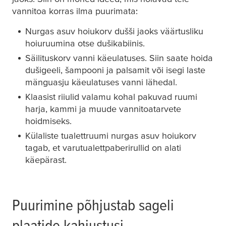
vannitoa korras ilma puurimata:
Nurgas asuv hoiukorv dušši jaoks väärtusliku
hoiuruumina otse dušikabiinis.
Säilituskorv vanni käeulatuses. Siin saate hoida
dušigeeli, šampooni ja palsamit või isegi laste
mänguasju käeulatuses vanni lähedal.
Klaasist riiulid valamu kohal pakuvad ruumi
harja, kammi ja muude vannitoatarvete
hoidmiseks.
Külaliste tualettruumi nurgas asuv hoiukorv
tagab, et varutualettpaberirullid on alati
käepärast.
Puurimine põhjustab sageli
plaatide kahjustusi.