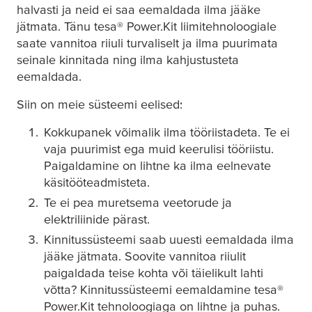
halvasti ja neid ei saa eemaldada ilma jääke
jätmata. Tänu
tesa
® Power.Kit liimitehnoloogiale
saate vannitoa riiuli turvaliselt ja ilma puurimata
seinale kinnitada ning ilma kahjustusteta
eemaldada.
Siin on meie süsteemi eelised:
Kokkupanek võimalik ilma tööriistadeta. Te ei
vaja puurimist ega muid keerulisi tööriistu.
Paigaldamine on lihtne ka ilma eelnevate
käsitööteadmisteta.
Te ei pea muretsema veetorude ja
elektriliinide pärast.
Kinnitussüsteemi saab uuesti eemaldada ilma
jääke jätmata. Soovite vannitoa riiulit
paigaldada teise kohta või täielikult lahti
võtta? Kinnitussüsteemi eemaldamine
tesa
®
Power.Kit tehnoloogiaga on lihtne ja puhas.