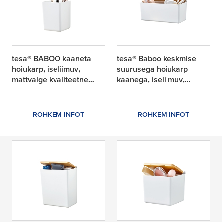
tesa® BABOO kaaneta
tesa® Baboo keskmise
hoiukarp, iseliimuv,
suurusega hoiukarp
mattvalge kvaliteetne
kaanega, iseliimuv,
plast
bambus ja mattvalge
kvaliteetne plast
ROHKEM INFOT
ROHKEM INFOT