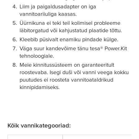
Liim ja paigaldusadapter on iga
vannitoariiuliga kaasas.
Üürnikuna ei teki teil kolimisel probleeme
läbitorgatud või kahjustatud plaatide tõttu.
Kleebib püsivalt enamiku pindade külge.
Väga suur kandevõime tänu
tesa
® Power.Kit
tehnoloogiale.
Meie kinnitussüsteem on garanteeritult
roostevaba. Isegi duši või vanni veega kokku
puutudes ei roosteta vannitoataldrikud
kinnipidamiseks.
Kõik vannikategooriad: