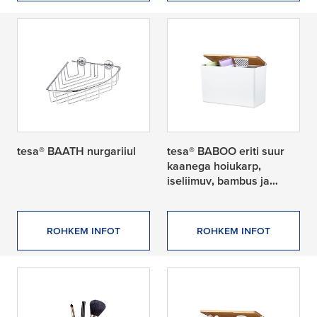
tesa® BAATH nurgariiul
tesa® BABOO eriti suur
kaanega hoiukarp,
iseliimuv, bambus ja
mattvalge kvaliteetne
plast
ROHKEM INFOT
ROHKEM INFOT