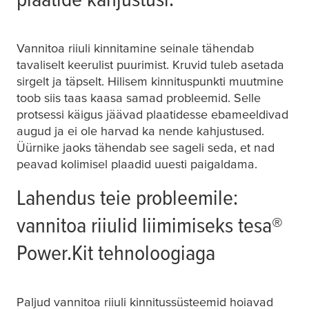
Vannitoa riiuli kinnitamine seinale tähendab
tavaliselt keerulist puurimist. Kruvid tuleb asetada
sirgelt ja täpselt. Hilisem kinnituspunkti muutmine
toob siis taas kaasa samad probleemid. Selle
protsessi käigus jäävad plaatidesse ebameeldivad
augud ja ei ole harvad ka nende kahjustused.
Üürnike jaoks tähendab see sageli seda, et nad
peavad kolimisel plaadid uuesti paigaldama.
Lahendus teie probleemile:
vannitoa riiulid liimimiseks
tesa
®
Power.Kit tehnoloogiaga
Paljud vannitoa riiuli kinnitussüsteemid hoiavad