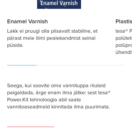
Enamel Varnish
Plasti
Lakk ei pruugi olla piisavalt stabiilne, et
tesa
® P
pärast meie liimi pealekandmist seinal
polütet
püsida.
polüpro
ühendit
Seega, kui soovite oma vannituppa riiuleid
paigaldada, ärge enam ilma jätke: sest
tesa
®
Power.Kit tehnoloogia abil saate
vannitoaseadmeid kinnitada ilma puurimata.