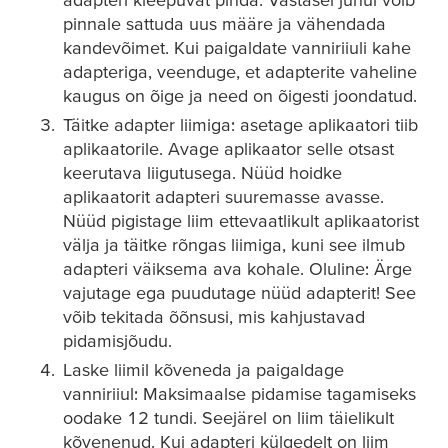
pinnale sattuda uus määre ja vähendada
kandevõimet. Kui paigaldate vanniriiuli kahe
adapteriga, veenduge, et adapterite vaheline
kaugus on õige ja need on õigesti joondatud.
Täitke adapter liimiga: asetage aplikaatori tiib
aplikaatorile. Avage aplikaator selle otsast
keerutava liigutusega. Nüüd hoidke
aplikaatorit adapteri suuremasse avasse.
Nüüd pigistage liim ettevaatlikult aplikaatorist
välja ja täitke rõngas liimiga, kuni see ilmub
adapteri väiksema ava kohale. Oluline: Ärge
vajutage ega puudutage nüüd adapterit! See
võib tekitada õõnsusi, mis kahjustavad
pidamisjõudu.
Laske liimil kõveneda ja paigaldage
vanniriiul: Maksimaalse pidamise tagamiseks
oodake 12 tundi. Seejärel on liim täielikult
kõvenenud. Kui adapteri külgedelt on liim