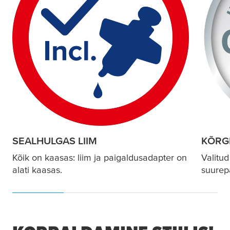
SEALHULGAS LIIM
KÕRG
Kõik on kaasas: liim ja paigaldusadapter on
Valitud
alati kaasas.
suurep