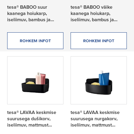
tesa® BABOO suur
tesa® BABOO väike
kaanega hoiukarp,
kaanega hoiukarp,
iseliimuv, bambus ja
iseliimuv, bambus ja
mattvalge kvaliteetne
mattvalge kvaliteetne
plast
plast
ROHKEM INFOT
ROHKEM INFOT
tesa® LAVAA keskmise
tesa® LAVAA keskmise
suurusega dušikorv,
suurusega nurgakorv,
iseliimuv, mattmust
iseliimuv, mattmust
kvaliteetne plast
kvaliteetne plast