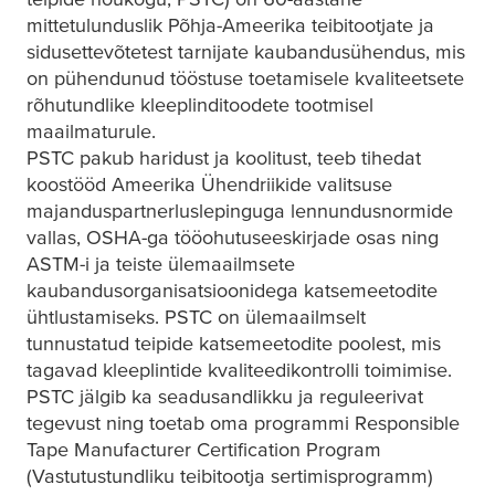
mittetulunduslik Põhja-Ameerika teibitootjate ja
sidusettevõtetest tarnijate kaubandusühendus, mis
on pühendunud tööstuse toetamisele kvaliteetsete
rõhutundlike kleeplinditoodete tootmisel
maailmaturule.
PSTC pakub haridust ja koolitust, teeb tihedat
koostööd Ameerika Ühendriikide valitsuse
majanduspartnerluslepinguga lennundusnormide
vallas, OSHA-ga tööohutuseeskirjade osas ning
ASTM-i ja teiste ülemaailmsete
kaubandusorganisatsioonidega katsemeetodite
ühtlustamiseks. PSTC on ülemaailmselt
tunnustatud teipide katsemeetodite poolest, mis
tagavad kleeplintide kvaliteedikontrolli toimimise.
PSTC jälgib ka seadusandlikku ja reguleerivat
tegevust ning toetab oma programmi Responsible
Tape Manufacturer Certification Program
(Vastutustundliku teibitootja sertimisprogramm)