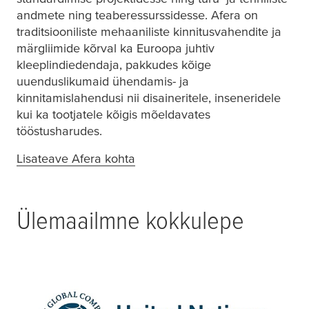
andmete ning teaberessurssidesse. Afera on
traditsiooniliste mehaaniliste kinnitusvahendite ja
märgliimide kõrval ka Euroopa juhtiv
kleeplindiedendaja, pakkudes kõige
uuenduslikumaid ühendamis- ja
kinnitamislahendusi nii disaineritele, inseneridele
kui ka tootjatele kõigis mõeldavates
tööstusharudes.
Lisateave Afera kohta
(opens in a new window or tab)
Ülemaailmne kokkulepe