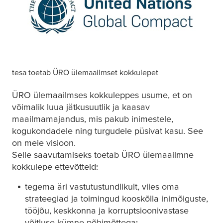
tesa
toetab ÜRO ülemaailmset kokkulepet
ÜRO ülemaailmses kokkuleppes usume, et on
võimalik luua jätkusuutlik ja kaasav
maailmamajandus, mis pakub inimestele,
kogukondadele ning turgudele püsivat kasu. See
on meie visioon.
Selle saavutamiseks toetab ÜRO ülemaailmne
kokkulepe ettevõtteid:
tegema äri vastutustundlikult, viies oma
strateegiad ja toimingud kooskõlla inimõiguste,
tööjõu, keskkonna ja korruptsioonivastase
võitluse kümne põhimõttega;