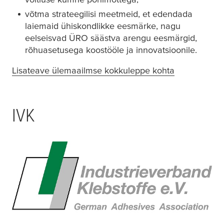
võtma strateegilisi meetmeid, et edendada
laiemaid ühiskondlikke eesmärke, nagu
eelseisvad ÜRO säästva arengu eesmärgid,
rõhuasetusega koostööle ja innovatsioonile.
Lisateave ülemaailmse kokkuleppe kohta
(opens in a 
IVK