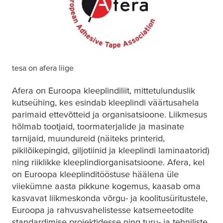
tesa
on afera liige
Afera on Euroopa kleeplindiliit, mittetulunduslik
kutseühing, kes esindab kleeplindi väärtusahela
parimaid ettevõtteid ja organisatsioone. Liikmesus
hõlmab tootjaid, toormaterjalide ja masinate
tarnijaid, muundureid (näiteks printerid,
pikilõikepingid, giljotiinid ja kleeplindi laminaatorid)
ning riiklikke kleeplindiorganisatsioone. Afera, kel
on Euroopa kleeplinditööstuse häälena üle
viiekümne aasta pikkune kogemus, kaasab oma
kasvavat liikmeskonda võrgu- ja koolitusüritustele,
Euroopa ja rahvusvahelistesse katsemeetodite
standardimise projektidesse ning turu- ja tehniliste