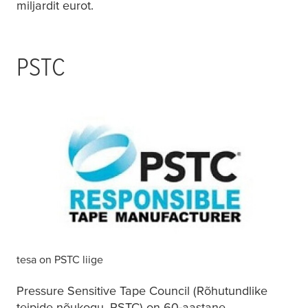
miljardit eurot.
PSTC
tesa
on PSTC liige
Pressure Sensitive Tape Council (Rõhutundlike
teipide nõukogu, PSTC) on 60-aastane