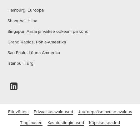
Hamburg, Euroopa
Shanghai, Hiina
Singapur, Aasia ja Vaikse ookeani piirkond
Grand Rapids, Põhja-Ameerika
Sao Paulo, Lõuna-Ameerika
Istanbul, Türgi
Ettevõttest
Privaatsusavaldused
Juurdepääsetavuse avaldus
Tingimused
Kasutustingimused
Küpsise seaded
©tesa SE – Beiersdorf OÜ tütarfirma