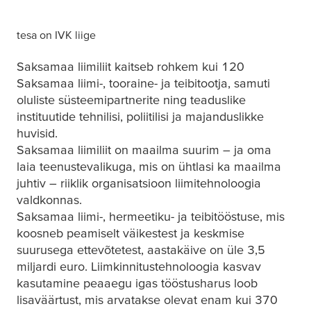
tesa
on IVK liige
Saksamaa liimiliit kaitseb rohkem kui 120
Saksamaa liimi-, tooraine- ja teibitootja, samuti
oluliste süsteemipartnerite ning teaduslike
instituutide tehnilisi, poliitilisi ja majanduslikke
huvisid.
Saksamaa liimiliit on maailma suurim – ja oma
laia teenustevalikuga, mis on ühtlasi ka maailma
juhtiv – riiklik organisatsioon liimitehnoloogia
valdkonnas.
Saksamaa liimi-, hermeetiku- ja teibitööstuse, mis
koosneb peamiselt väikestest ja keskmise
suurusega ettevõtetest, aastakäive on üle 3,5
miljardi euro. Liimkinnitustehnoloogia kasvav
kasutamine peaaegu igas tööstusharus loob
lisaväärtust, mis arvatakse olevat enam kui 370