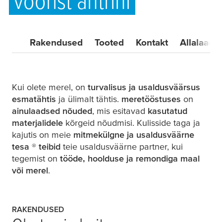
vöörist ahtrini
Rakendused
Tooted
Kontakt
Allalaadi
Kui olete merel, on
turvalisus ja usaldusväärsus
esmatähtis
ja ülimalt tähtis.
meretööstuses
on
ainulaadsed nõuded
, mis esitavad
kasutatud
materjalidele
kõrgeid nõudmisi. Kulisside taga ja
kajutis on meie
mitmekülgne ja usaldusväärne
tesa
®
teibid
teie usaldusväärne partner, kui
tegemist on
tööde, hoolduse ja remondiga maal
või merel
.
RAKENDUSED