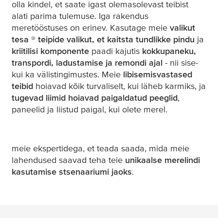
olla kindel, et saate igast olemasolevast teibist
alati parima tulemuse. Iga rakendus
meretööstuses on erinev. Kasutage meie
valikut
tesa
®
teipide valikut, et kaitsta tundlikke pindu
ja
kriitilisi komponente
paadi kajutis
kokkupaneku,
transpordi, ladustamise ja remondi ajal
- nii sise-
kui ka välistingimustes. Meie
libisemisvastased
teibid
hoiavad kõik turvaliselt, kui läheb karmiks, ja
tugevad liimid hoiavad paigaldatud peeglid
,
paneelid ja liistud paigal, kui olete merel.
meie ekspertidega, et teada saada, mida meie
lahendused saavad teha teie
unikaalse merelindi
kasutamise stsenaariumi jaoks
.