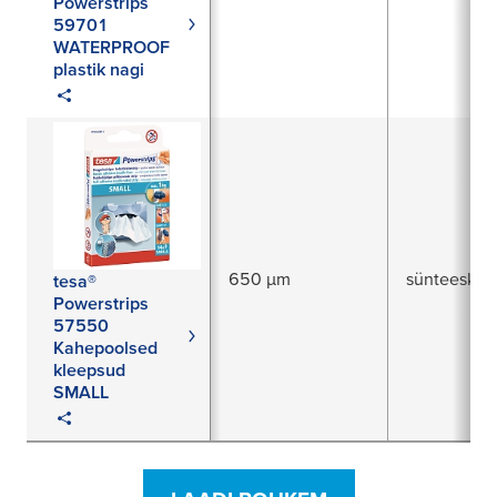
Powerstrips
59701
WATERPROOF
plastik nagi
650 µm
sünteesku
tesa®
Powerstrips
57550
Kahepoolsed
kleepsud
SMALL