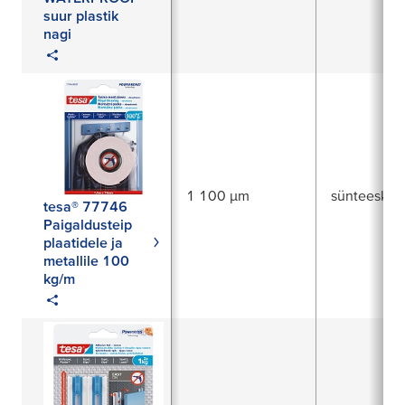
suur plastik
nagi
1 100 µm
sünteesku
tesa® 77746
Paigaldusteip
plaatidele ja
metallile 100
kg/m