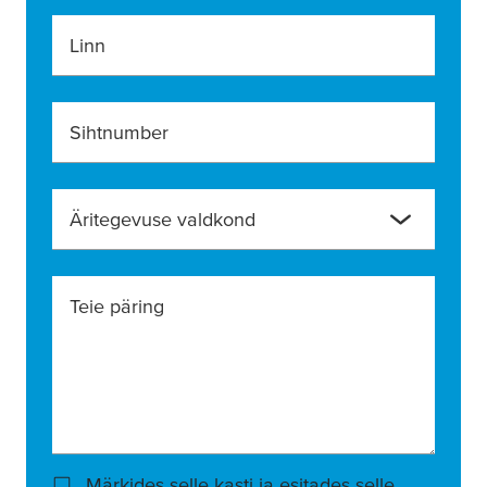
Linn
Sihtnumber
Äritegevuse valdkond
Teie päring
Märkides selle kasti ja esitades selle