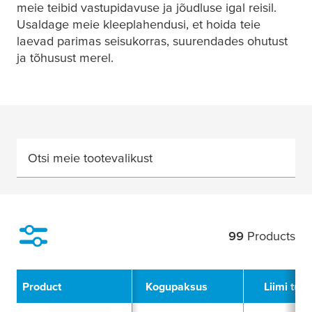
meie teibid vastupidavuse ja jõudluse igal reisil.
Usaldage meie kleeplahendusi, et hoida teie
laevad parimas seisukorras, suurendades ohutust
ja tõhusust merel.
Otsi meie tootevalikust
99
Products
Filter
Product
Kogupaksus
Liimi tüü