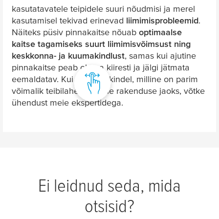
kasutatavatele teipidele suuri nõudmisi ja merel
kasutamisel tekivad erinevad
liimimisprobleemid
.
Näiteks püsiv pinnakaitse nõuab
optimaalse
kaitse tagamiseks suurt liimimisvõimsust ning
keskkonna- ja kuumakindlust
, samas kui ajutine
pinnakaitse peab olema kiiresti ja jälgi jätmata
eemaldatav. Kui te ei ole kindel, milline on parim
võimalik teibilahendus teie rakenduse jaoks, võtke
ühendust meie ekspertidega.
Ei leidnud seda, mida
otsisid?