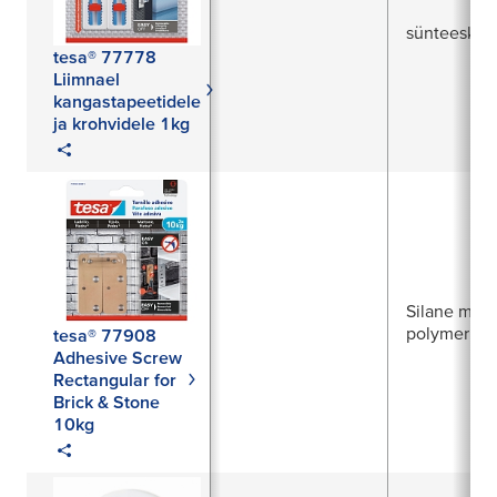
sünteesku
tesa® 77778
Liimnael
kangastapeetidele
ja krohvidele 1kg
Silane modi
polymer
tesa® 77908
Adhesive Screw
Rectangular for
Brick & Stone
10kg