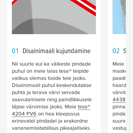
01
Disainimaali kujundamine
02
Suu
Nii suurte kui ka väikeste pindade
Meie suu
puhul on meie laias
tesa
® teipide
maskeeri
valikus olemas toode teie jaoks.
paadipin
Disainimaali puhul keskendutakse
haardumi
puhta ja terava värvi servade
värvitäi
saavutamisele ning paindlikkusele
4438
, l
täpse värvimise jaoks. Meie
tesa
®
pinnakait
4204 PV6
on hea kleepuvus
pindade
erinevatel pindadel ja erakordne
suurepär
vananemisstabiilsus pikaajaliseks
vastupid