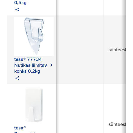
0,5kg
sünteesku
tesa® 77734
Nutikas liimitav
konks 0.2kg
sünteesku
tesa®