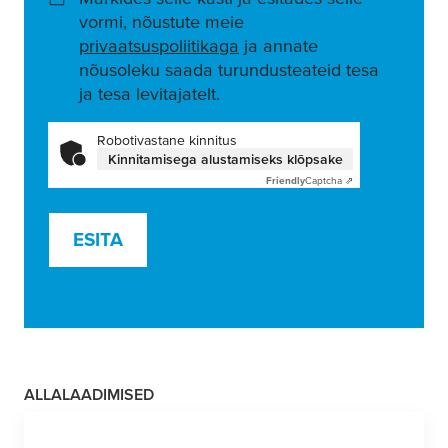
vormi, nõustute meie
privaatsuspoliitikaga
ja annate
nõusoleku saada turundusteateid tesa
ja tesa levitajatelt.
Robotivastane kinnitus
Kinnitamisega alustamiseks klõpsake
Friendly
Captcha ⇗
ESITA
ALLALAADIMISED