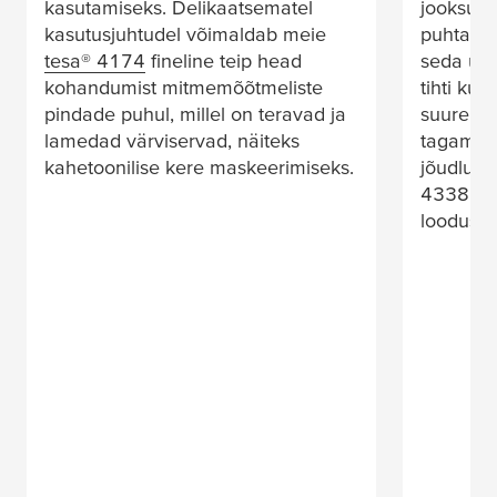
kasutamiseks. Delikaatsematel
jooksul,
kasutusjuhtudel võimaldab meie
puhtatel
tesa
® 4174
fineline teip head
seda üks 
kohandumist mitmemõõtmeliste
tihti kui
pindade puhul, millel on teravad ja
suurepär
lamedad värviservad, näiteks
tagamis
kahetoonilise kere maskeerimiseks.
jõudluse
4338, mi
loodusli