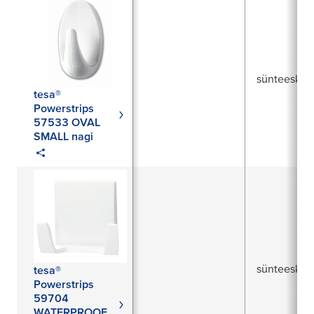
sünteesku
tesa®
Powerstrips
57533 OVAL
SMALL nagi
sünteesku
tesa®
Powerstrips
59704
WATERPROOF