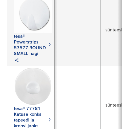
sünteesku
tesa®
Powerstrips
57577 ROUND
SMALL nagi
sünteesku
tesa® 77781
Katuse konks
tapeedi ja
krohvi jaoks