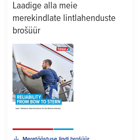
Laadige alla meie
merekindlate lintlahenduste
brošüür
Meretööstuse lindi brošüür