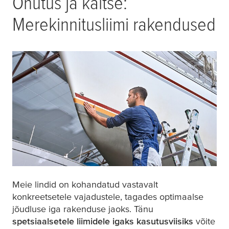
Ohutus ja kaitse:
Merekinnitusliimi rakendused
Meie lindid on kohandatud vastavalt
konkreetsetele vajadustele, tagades optimaalse
jõudluse iga rakenduse jaoks. Tänu
spetsiaalsetele liimidele igaks kasutusviisiks
võite