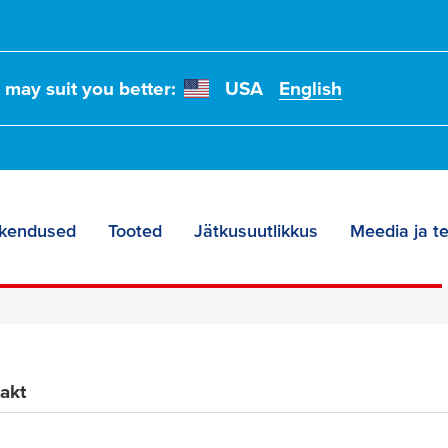
:
t may suit you better:
USA
English
endite,
ite jaoks
kendused
Tooted
Jätkusuutlikkus
Meedia ja t
akt