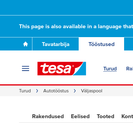
Autode välisliimid
This page is also available in a language tha
Teie lahendus tih
Tavatarbija
Tööstused
klaaside ja peegl
Turud
Ra
Turud
Autotööstus
Väljaspool
Rakendused
Eelised
Tooted
Kont