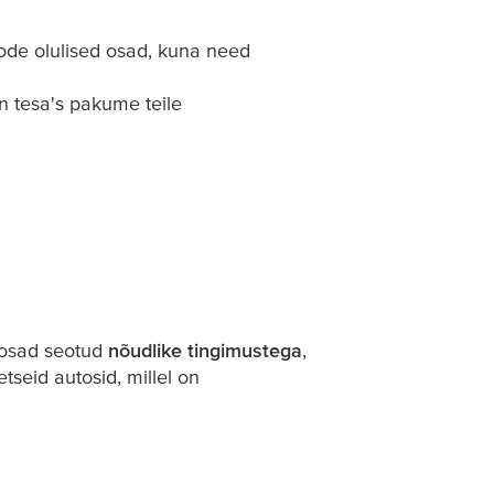
tode olulised osad, kuna need
in
tesa
's pakume teile
isosad seotud
nõudlike tingimustega
,
tseid autosid, millel on