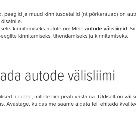
, peeglid ja muud kinnitusdetailid (nt põrkerauad) on au
disainile.
seks kinnitamiseks autole on: Meie
autode välisliimid
. Si
eeglite kinnitamiseks, tihendamiseks ja kinnitamiseks.
ada autode välisliimi
iifilised nõuded, millele liim peab vastama. Üldiselt on väl
s. Avastage, kuidas me saame aidata teil ehitada kvalitee