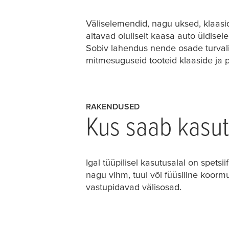
Väliselemendid, nagu uksed, klaasid
aitavad oluliselt kaasa auto üldisele 
Sobiv lahendus nende osade turvali
mitmesuguseid tooteid klaaside ja p
RAKENDUSED
Kus saab kasut
Igal tüüpilisel kasutusalal on spets
nagu vihm, tuul või füüsiline koormu
vastupidavad välisosad.