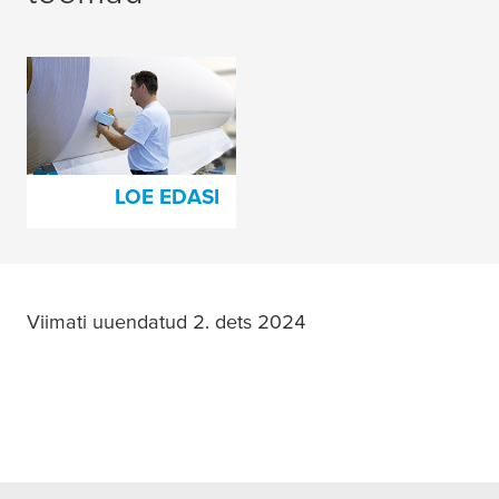
Kiustatavad
jätkamisteibid
paberitootmiseks
LOE EDASI
Viimati uuendatud 2. dets 2024