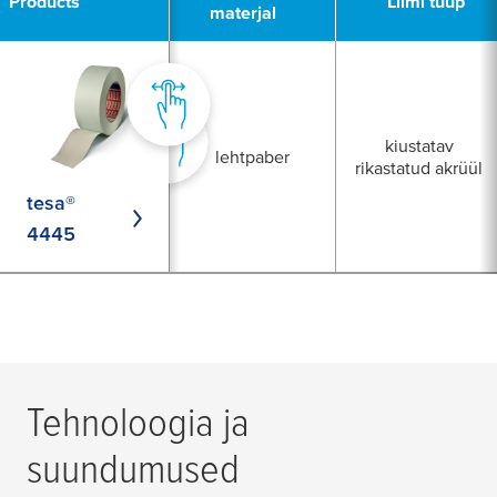
Products
Liimi tüüp
materjal
kiustatav
lehtpaber
rikastatud akrüül
tesa®
4445
Tehnoloogia ja
suundumused