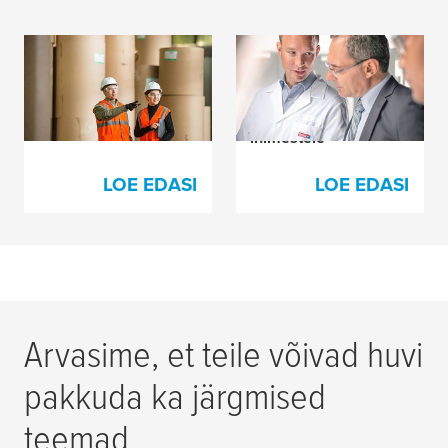
Tuliuued tooted
Kõrgeimad
tselluloosi- ja
kvaliteedinormid nii
paberitööstusele
toodetele kui ka
inimestele
LOE EDASI
LOE EDASI
Arvasime, et teile võivad huvi
pakkuda ka järgmised
teemad