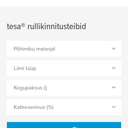
tesa
® rullikinnitusteibid
Põhimiku materjal
0 Selected
Liimi tüüp
ei
0 Selected
Kogupaksus ()
lehtpaber
kiustatav rikastatud akrüül
vähekrepitud paber
Katkevenivus (%)
APPLY
APPLY