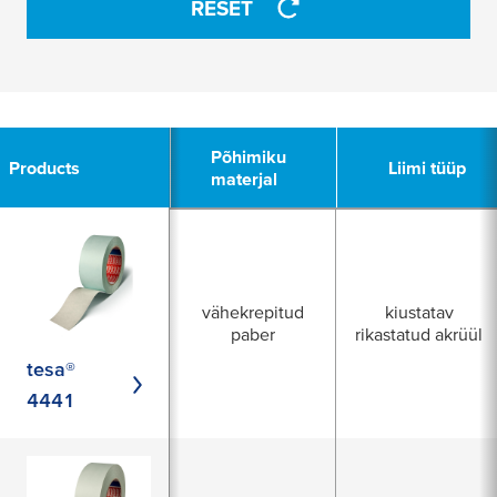
RESET
5
Põhimiku
Põhimiku
Products
Products
Liimi tüüp
Liimi tüüp
materjal
materjal
vähekrepitud
kiustatav
paber
rikastatud akrüül
tesa®
4441