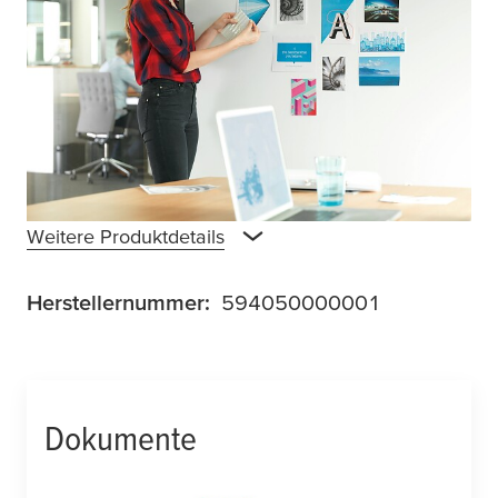
Klebmasse zur Befestigung leichter Objekte
in Haushalt und Büro. Die Klebeknete lässt
sich individuell portionieren und muss vor
der Anwendung geknetet werden, um
maximale Haftkraft zu entfalten. Als
Alternative zu Reißzwecken und Magneten
sind ihre Einsatzgebiete vielfältig.
Weitere Produktdetails
Herstellernummer:
594050000001
Dokumente