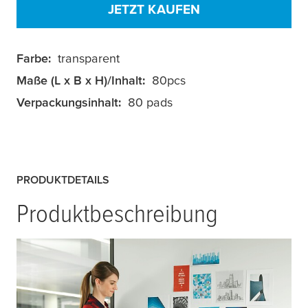
JETZT KAUFEN
Farbe:
transparent
Maße (L x B x H)/Inhalt:
80pcs
Verpackungsinhalt:
80 pads
PRODUKTDETAILS
Produktbeschreibung
tesa
® TACK Klebeknete ist eine weiße,
leistungsfähige, wiederverwendbare