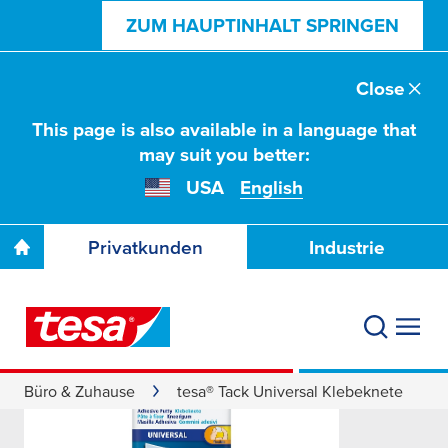
ZUM HAUPTINHALT SPRINGEN
Close
This page is also available in a language that
may suit you better:
USA
English
Privatkunden
Industrie
Büro & Zuhause
tesa® Tack Universal Klebeknete