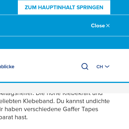
ZUM HAUPTINHALT SPRINGEN
Close
nblicke
CH
e Situationen
Alltagshelfer. Die hohe Klebekraft und
liebten Klebeband. Du kannst undichte
Wir haben verschiedene Gaffer Tapes
arat hast.