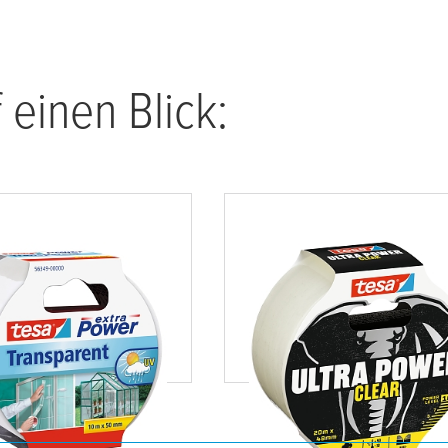
 einen Blick:
xtra Power
tesa
® Ultra Power Clea
rent