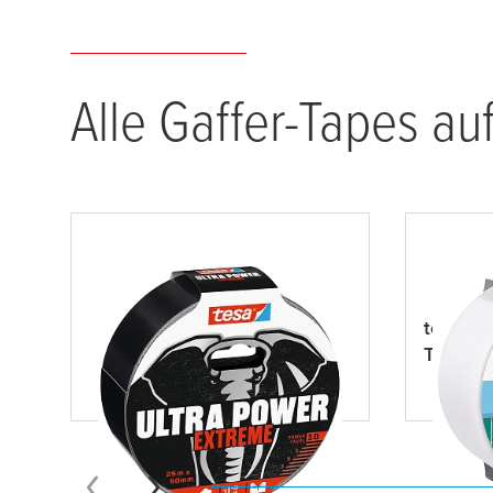
Alle Gaffer-Tapes auf
tesa
® Ultra Power Extreme
tesa
® e
Transpa