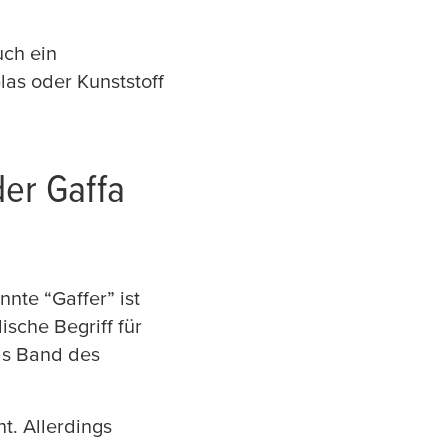
uch ein
las oder Kunststoff
der Gaffa
nte “Gaffer” ist
sche Begriff für
das Band des
t. Allerdings