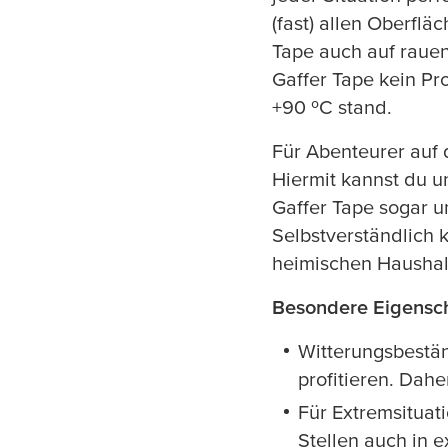
(fast) allen Oberfl
Tape auch auf rauen
Gaffer Tape kein Pr
+90 ºC stand.
Für Abenteurer auf
Hiermit kannst du u
Gaffer Tape sogar u
Selbstverständlich 
heimischen Haushal
Besondere Eigensch
Witterungsbeständ
profitieren. Dah
Für Extremsituat
Stellen auch in 