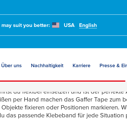
t may suit you better:
USA
English
Über uns
Nachhaltigkeit
Karriere
Presse & Ei
s Gaffer Tape für all
nnst du flexibel einsetzen und ist der perfekte 
eißen per Hand machen das Gaffer Tape zum be
, Objekte fixieren oder Positionen markieren. 
du das passende Klebeband für jede Situation p