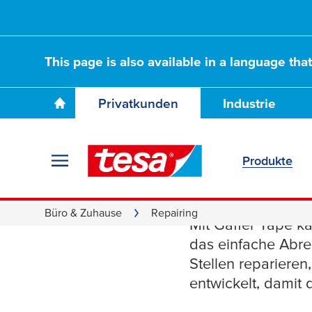
This page is also available in a language tha
Privatkunden
Industrie
Produkte
Flexible
Büro & Zuhause
Repairing
Mit Gaffer Tape ka
das einfache Abr
Stellen reparieren
entwickelt, damit 