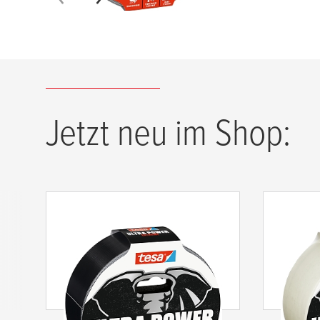
Jetzt neu im Shop:
tesa
® Ultra Power Extreme
tesa