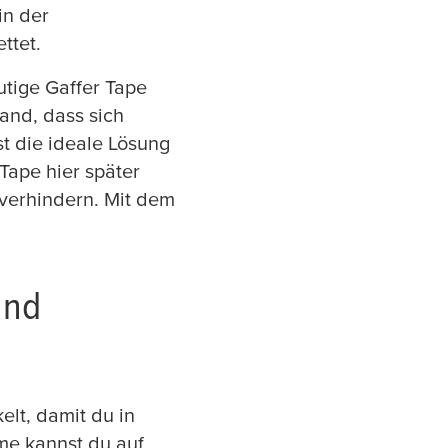
in der
ttet.
tige Gaffer Tape
and, dass sich
st die ideale Lösung
Tape hier später
 verhindern. Mit dem
und
lt, damit du in
me kannst du auf