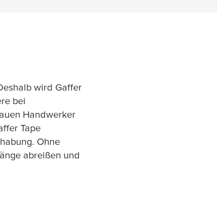
 Deshalb wird Gaffer
re bei
trauen Handwerker
affer Tape
ndhabung. Ohne
Länge abreißen und