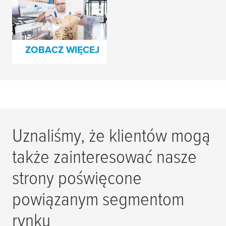
Uszkodzenie matrycy
boli na wiele
sposobów
ZOBACZ WIĘCEJ
Uznaliśmy, że klientów mogą
także zainteresować nasze
strony poświęcone
powiązanym segmentom
rynku