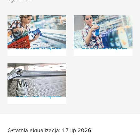
Druk opakowań
Drukowanie etykiet
elastycznych
ZOBACZ WIĘCEJ
ZOBACZ WIĘCEJ
Produkcja tektury
falistej
ZOBACZ WIĘCEJ
Ostatnia aktualizacja: 17 lip 2026