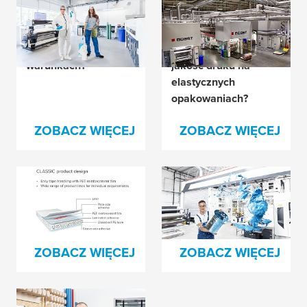
Jak uniknąć
Jak firma Roberts
unoszenia krawędzi
Mart uzyskuje
płyty w każdych
perfekcyjnie wysoką
warunkach?
jakość druku na
elastycznych
opakowaniach?
ZOBACZ WIĘCEJ
ZOBACZ WIĘCEJ
Sekret każdego
Zapomnij o
szczęśliwego
niedoskonałościach
drukarki?
druku!
ZOBACZ WIĘCEJ
ZOBACZ WIĘCEJ