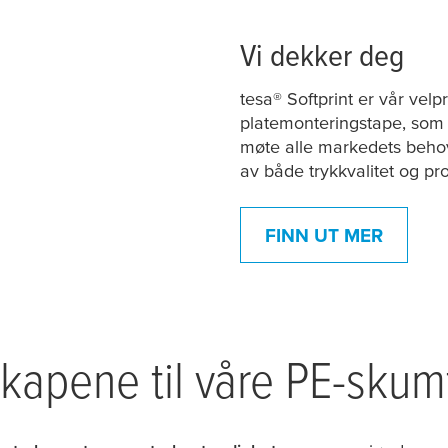
Vi dekker deg
tesa
® Softprint er vår velp
platemonteringstape, som v
møte alle markedets beho
av både trykkvalitet og pro
FINN UT MER
apene til våre PE-skum