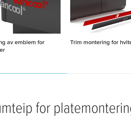
ng av emblem for
Trim montering for hvit
er
umteip for platemonteri