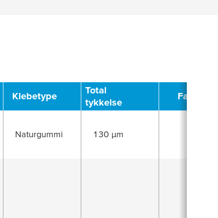
Total
Klebetype
Farge
tykkelse
Naturgummi
130 µm