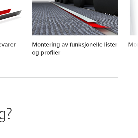
evarer
Montering av funksjonelle lister
Mon
og profiler
ng?