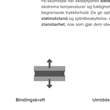
PE-skumtape har eksepsjonell
kleb
ekstreme temperaturer og fuktighet.
begrensede trykkforhold. De gir op
støtmotstand
og splintbeskyttelse,
stansbarhet
, noe som gjør dem ide
Bindingskraft
Umiddel