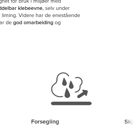
net for bruk i miljøer med
ddelbar klebeevne
, selv under
r liming. Videre har de enestående
har de
god omarbeiding
og
Forsegling
Skj