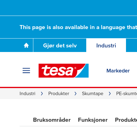
PE-skumteip
This page is also available in a language tha
for utfordrende
Gjør det selv
Industri
industrielle bruk
Markeder
Industri
Produkter
Skumtape
PE-skumt
Bruksområder
Funksjoner
Produkt