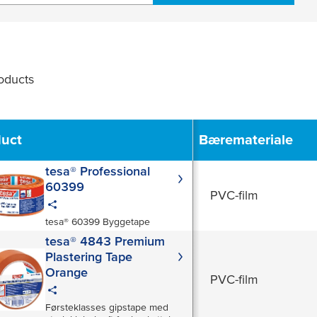
oducts
Filter
duct
Bæremateriale
tesa® Professional
60399
PVC-film
tesa® 60399 Byggetape
tesa® 4843 Premium
Plastering Tape
Orange
PVC-film
Førsteklasses gipstape med