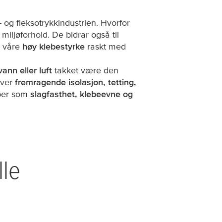
- og fleksotrykkindustrien. Hvorfor
 miljøforhold. De bidrar også til
e våre
høy klebestyrke
raskt med
ann eller luft
takket være den
ever
fremragende isolasjon, tetting,
aper som
slagfasthet, klebeevne og
lle