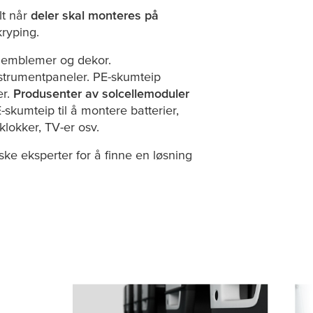
lt når
deler skal monteres på
kryping.
m emblemer og dekor.
nstrumentpaneler. PE-skumteip
er.
Produsenter av solcellemoduler
skumteip til å montere batterier,
klokker, TV-er osv.
ke eksperter for å finne en løsning