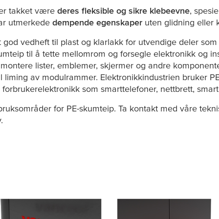
er takket være
deres fleksible og sikre klebeevne
, spesie
har utmerkede
dempende egenskaper
uten glidning eller 
 god vedheft til plast og klarlakk for utvendige deler so
mteip til å tette mellomrom og forsegle elektronikk og i
 å montere lister, emblemer, skjermer og andre komponent
il liming av modulrammer. Elektronikkindustrien bruker PE-
i forbrukerelektronikk som smarttelefoner, nettbrett, smart
 bruksområder for PE-skumteip. Ta kontakt med våre teknis
.