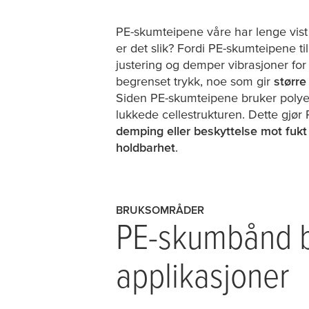
PE-skumteipene våre har lenge vist s
er det slik? Fordi PE-skumteipene ti
justering og demper vibrasjoner for
begrenset trykk, noe som gir
større
Siden PE-skumteipene bruker poly
lukkede cellestrukturen. Dette gj
demping eller beskyttelse mot fukt
holdbarhet
.
BRUKSOMRÅDER
PE-skumbånd br
applikasjoner