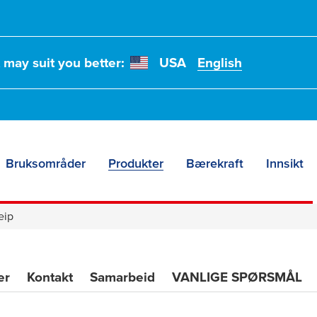
t may suit you better:
USA
English
sområder
Bruksområder
Produkter
Bærekraft
Innsikt
eip
er
Kontakt
Samarbeid
VANLIGE SPØRSMÅL