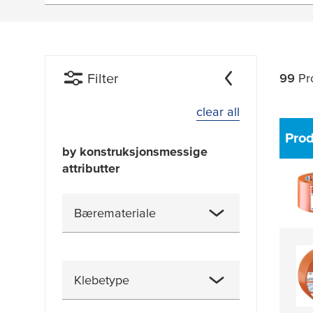
Filter
99
Pr
clear all
Pro
by konstruksjonsmessige
attributter
Bæremateriale
Akryl
(6)
Klebetype
Akryl
(9)
Akrylbelagt tekstil
(1)