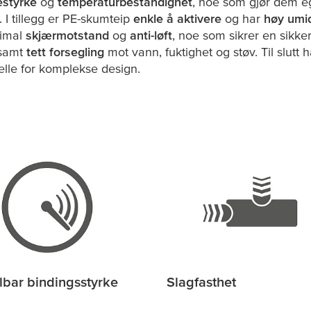
estyrke
og
temperaturbestandighet
, noe som gjør dem eg
 I tillegg er PE-skumteip
enkle å aktivere
og har
høy umi
timal
skjærmotstand
og
anti-løft
, noe som sikrer en sikke
 samt
tett forsegling
mot vann, fuktighet og støv. Til slutt 
elle for komplekse design.
bar bindingsstyrke
Slagfasthet