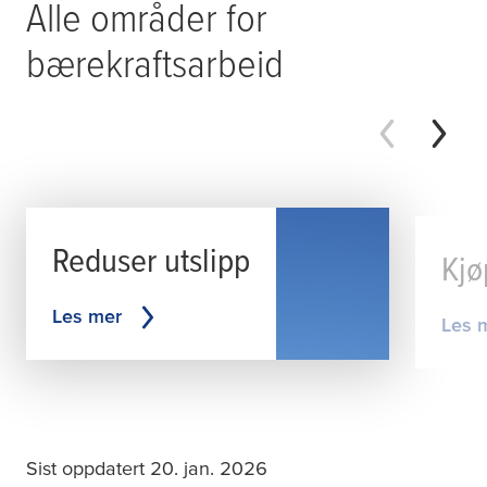
Alle områder for
bærekraftsarbeid
Reduser utslipp
Kjø
Les mer
Les 
Sist oppdatert 20. jan. 2026