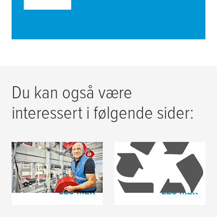
Du kan også være
interessert i følgende sider:
Designtape til
Nytenkning rundt
bølgepapp
pakkeåpning
LES MER
LES MER