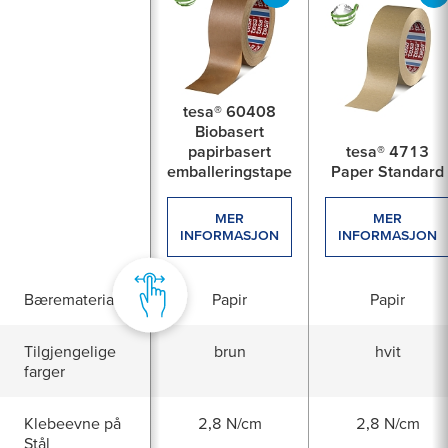
tesa® 60408
Biobasert
papirbasert
tesa® 4713
emballeringstape
Paper Standard
MER
MER
INFORMASJON
INFORMASJON
Bæremateriale
Papir
Papir
Tilgjengelige
brun
hvit
farger
Klebeevne på
2,8 N/cm
2,8 N/cm
Stål