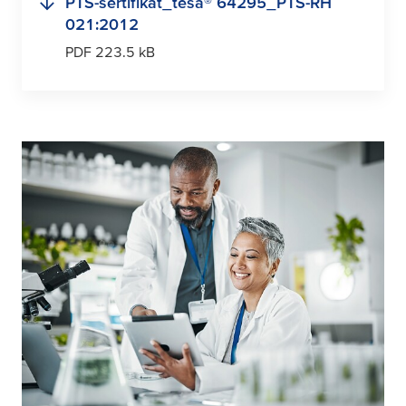
PTS-sertifikat_
tesa
® 64295_PTS-RH
021:2012
PDF 223.5 kB