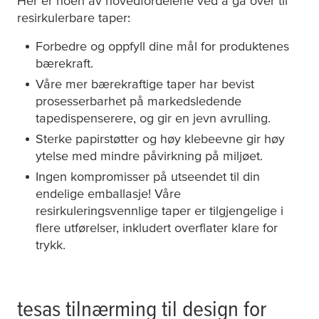
Her er noen av hovedfordelene ved å gå over til
resirkulerbare taper:
Forbedre og oppfyll dine mål for produktenes
bærekraft.
Våre mer bærekraftige taper har bevist
prosesserbarhet på markedsledende
tapedispenserere, og gir en jevn avrulling.
Sterke papirstøtter og høy klebeevne gir høy
ytelse med mindre påvirkning på miljøet.
Ingen kompromisser på utseendet til din
endelige emballasje! Våre
resirkuleringsvennlige taper er tilgjengelige i
flere utførelser, inkludert overflater klare for
trykk.
tesa
s tilnærming til design for