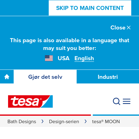
SKIP TO MAIN CONTENT
Close
This page is also available in a language that
may suit you better:
USA
English
Gjør det selv
Industri
Bath Designs
Design-serien
tesa® MOON