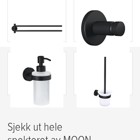
tesa
® Moon Black
tesa
® Moon Black
håndkleholder med
håndklekrok,
to armer,
selvklebende,
selvklebende,
pulverlakkert
pulverlakkert
metall, inkludert
metall, inkludert
lim
lim
tesa
® Moon Black
tesa
® Moon Black
såpedispenser,
toalettbørste,
selvklebende,
selvklebende,
pulverlakkert
pulverlakkert
metall, inkludert
metall, inkludert
lim
lim
Sjekk ut hele
spekteret av MOON