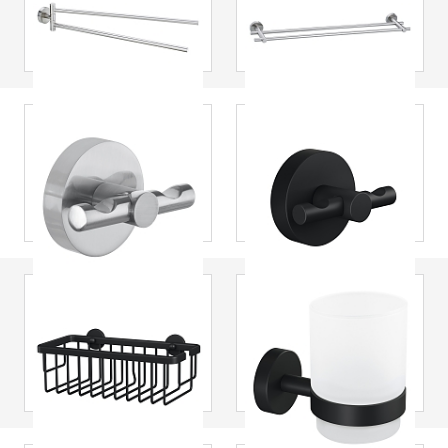
armet
Badehåndklestang
håndkleholder
dobbel inkludert
inkludert lim
lim
tesa
® Moon
tesa
® Moon Black
Badekåpekrok
badekåpekrok,
inkludert lim
selvklebende,
pulverlakkert
metall, inkludert
lim
tesa
® Moon Black
tesa
® Moon Black
enkel dusjkurv,
glassholder,
selvklebende,
selvklebende,
pulverlakkert
pulverlakkert
metall, inkludert
metall, inkludert
lim
lim