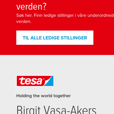
verden?
Søk her. Finn ledige stillinger i våre underordne
verden.
TIL ALLE LEDIGE STILLINGER
Holding the world together
Birgit Vasa-Akers