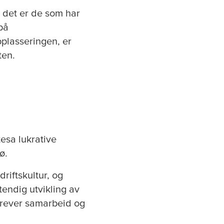
g det er de som har
på
plasseringen, er
ten.
tesa
lukrative
ø.
riftskultur, og
tendig utvikling av
 krever samarbeid og