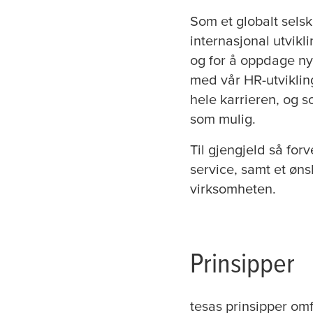
Som et globalt selsk
internasjonal utvikl
og for å oppdage nye
med vår HR-utviklin
hele karrieren, og so
som mulig.
Til gjengjeld så for
service, samt et øn
virksomheten.
Prinsipper
tesa
s prinsipper om