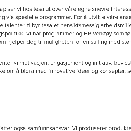
ap ser vi hos
tesa
ut over våre egne snevre interesse
ing via spesielle programmer. For å utvikle våre ansa
 talenter, tilbyr
tesa
et hensiktsmessig arbeidsmilj
gspolitikk. Vi har programmer og HR-verktøy som f
m hjelper deg til muligheten for en stilling med stør
venter vi motivasjon, engasjement og initiativ, beviss
ske om å bidra med innovative ideer og konsepter, s
fatter også samfunnsansvar. Vi produserer produkt