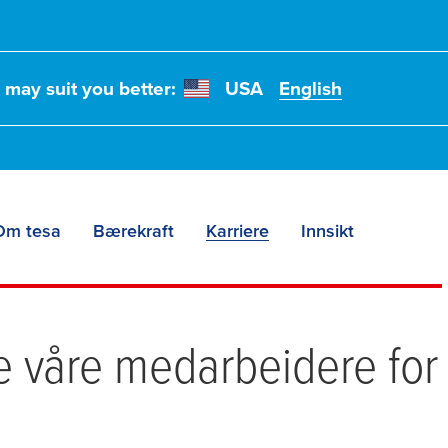
t may suit you better:
USA
English
Om tesa
Bærekraft
Karriere
Innsikt
e våre medarbeidere for