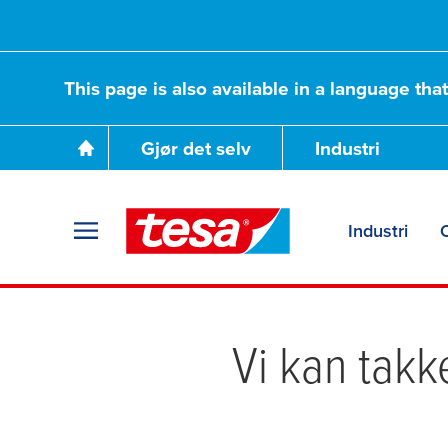
This page is also available in a language tha
Gjør det selv
Industri
Industri
Vi kan takk