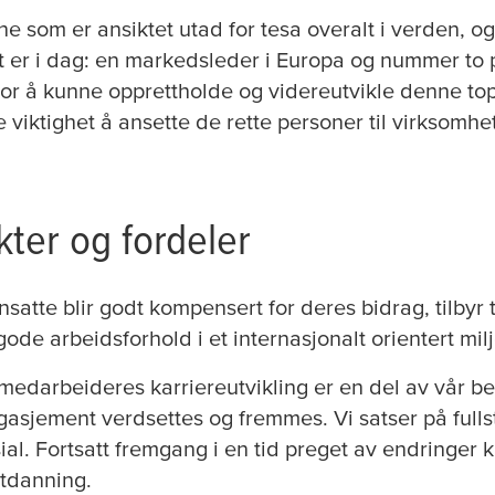
e som er ansiktet utad for
tesa
overalt i verden, o
et er i dag: en markedsleder i Europa og nummer to 
r å kunne opprettholde og videreutvikle denne top
te viktighet å ansette de rette personer til virksomhe
kter og fordeler
ansatte blir godt kompensert for deres bidrag, tilbyr
de arbeidsforhold i et internasjonalt orientert milj
 medarbeideres karriereutvikling er en del av vår bed
engasjement verdsettes og fremmes. Vi satser på fulls
ial. Fortsatt fremgang i en tid preget av endringer
utdanning.