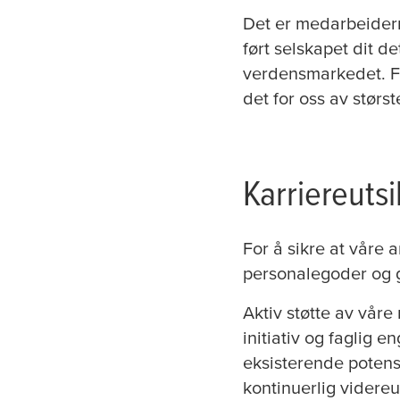
Det er medarbeidern
ført selskapet dit d
verdensmarkedet. Fo
det for oss av størs
Karriereutsi
For å sikre at våre 
personalegoder og go
Aktiv støtte av våre
initiativ og faglig 
eksisterende potens
kontinuerlig videre