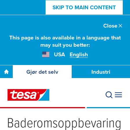
SKIP TO MAIN CONTENT
Close
This page is also available in a language that
may suit you better:
USA
English
Gjør det selv
Industri
Baderomsoppbevaring