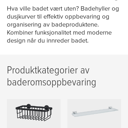
Hva ville badet vært uten? Badehyller og
dusjkurver til effektiv oppbevaring og
organisering av badeproduktene.
Kombiner funksjonalitet med moderne
design når du innreder badet.
Produktkategorier av
baderomsoppbevaring
Dusjkurver – smart
Glasshyller – et sted
oppbevaring på badet
til alt på badet.
og i dusjnisjen.