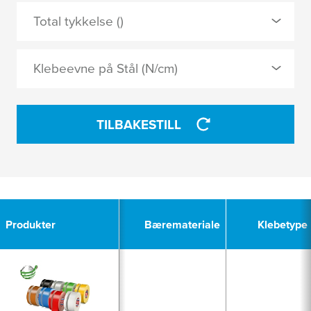
0 Valgt
Total tykkelse ()
PE-extruderet tekstil
Naturgummi
Klebeevne på Stål (N/cm)
TA I BRUK
TA I BRUK
TILBAKESTILL
2
Produkter
Bæremateriale
Klebetype