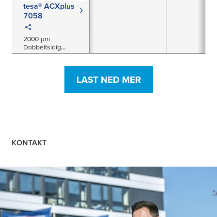
tesa® ACXplus
7058
2000 µm
Dobbeltsidig
Akrylkjernetape
LAST NED MER
KONTAKT