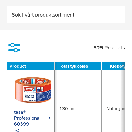
Søk i vårt produktsortiment
525
Products
Filter
Product
Total tykkelse
Klebetype
130 µm
Naturgummi
tesa®
Professional
60399