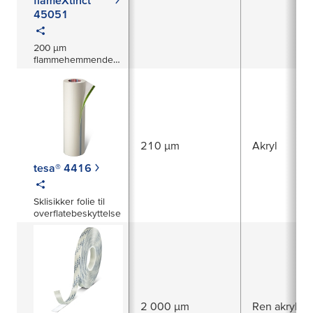
flameXtinct
45051
200 µm
flammehemmende
filmtape
210 µm
Akryl
tesa® 4416
Sklisikker folie til
overflatebeskyttelse
2 000 µm
Ren akryl