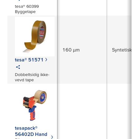
tesa® 60399
Byggetape
160 µm
Syntetisk g
tesa® 51571
Dobbeltsidig ikke-
vevd tape
tesapack®
56402D Hand