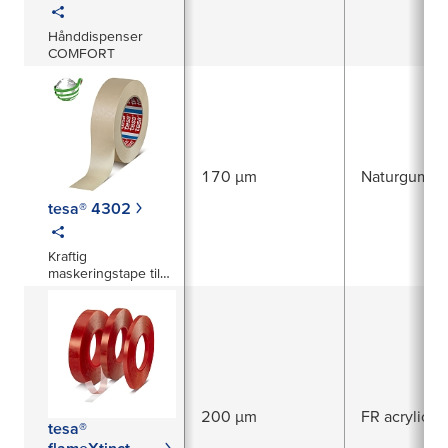
Hånddispenser
COMFORT
170 µm
Naturgummi
tesa® 4302
Kraftig
maskeringstape til
bruk ved
temperaturer opp til
160 °C
200 µm
FR acrylic
tesa®