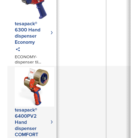
og er bBestandig
mot syrer, baser og
andre kjemikalier.
tesapack®
6300 Hand
dispenser
Economy
ECONOMY-
dispenser til
pakketape
tesapack®
6400PV2
Hand
dispenser
COMFORT