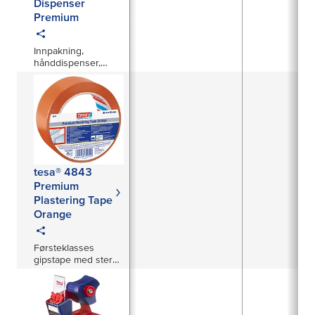
Dispenser
Premium
Innpakning,
hånddispenser,
Superior Snapshot
51
tesa® 4843
Premium
Plastering Tape
Orange
Førsteklasses
gipstape med sterk
klebekraft for
beskyttelse av
sensitive overflater.
Kan rives for hånd