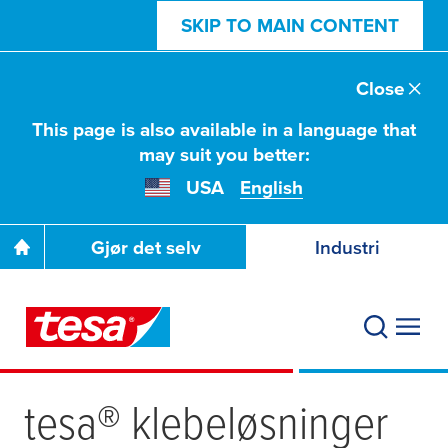
SKIP TO MAIN CONTENT
Close
This page is also available in a language that
may suit you better:
USA
English
Gjør det selv
Industri
tesa
® klebeløsninger