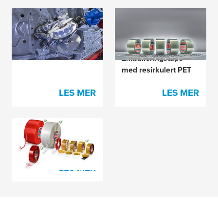
Effektivitet uten
Et bidrag til
propper
bærekraft:
tesa
®
60412 –
Emballeringstape
med resirkulert PET
LES MER
LES MER
Serie 4965-
sortimentet
LES MER