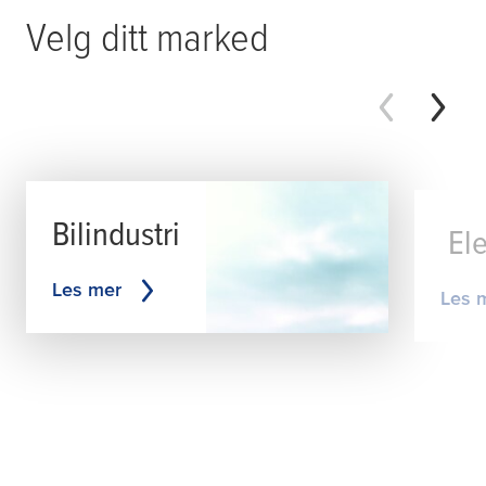
Velg ditt marked
Bilindustri
Ele
Les mer
Les 