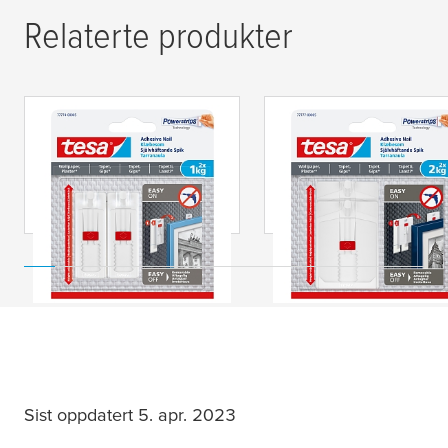
Relaterte produkter
tesa
® Justerbar
tesa
® Justerbar
limspiker for tapet og
limspiker for tapet o
gips 1 kg
gips 2 kg
Sist oppdatert 5. apr. 2023