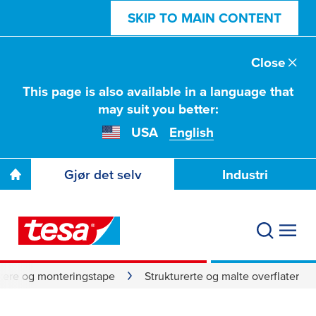
SKIP TO MAIN CONTENT
Close
This page is also available in a language that
may suit you better:
USA
English
Gjør det selv
Industri
kere og monteringstape
Strukturerte og malte overflater