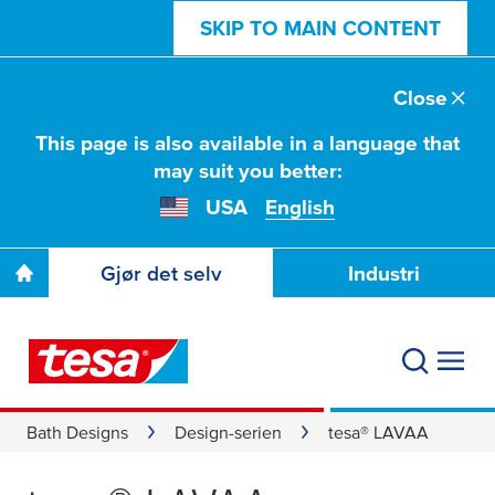
SKIP TO MAIN CONTENT
Close
This page is also available in a language that
may suit you better:
USA
English
Gjør det selv
Industri
Bath Designs
Design-serien
tesa® LAVAA