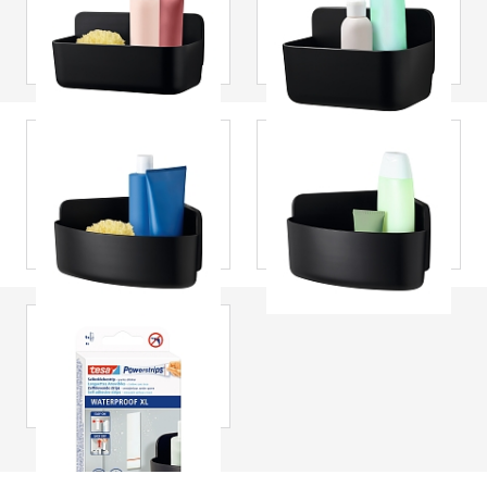
Dusjkurv M,
Dusjkurv S,
selvklebende,
selvklebende,
mattsvart plast i
mattsvart plast i
høy kvalitet
høy kvalitet
tesa
® Lavaa
tesa
® Lavaa
Hjørnedusjkurv M,
Hjørnedusjkurv S,
selvklebende,
selvklebende,
mattsvart plast i
mattsvart plast i
høy kvalitet
høy kvalitet
tesa
® Waterproof
Strips Xtra Large