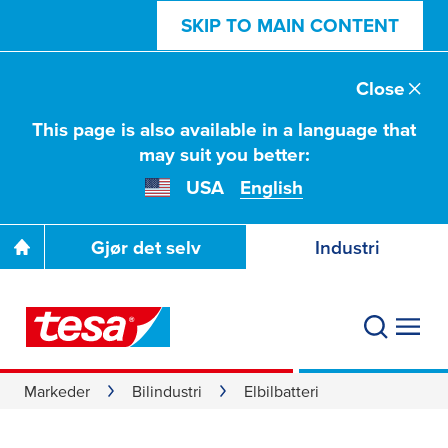
SKIP TO MAIN CONTENT
Close
This page is also available in a language that
may suit you better:
USA
English
Gjør det selv
Industri
Markeder
Bilindustri
Elbilbatteri