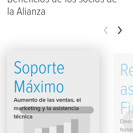
la Alianza
Soporte
R
Máximo
a
Aumento de las ventas, el
F
marketing y la asistencia
técnica
Desc
fond