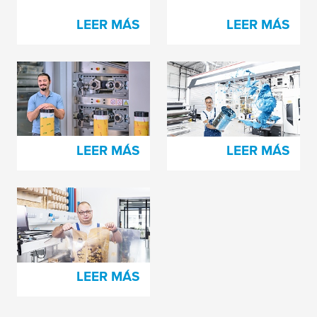
LEER MÁS
LEER MÁS
¿El secreto detrás de
¿Intentando resolver
cada impresora feliz?
problemas de
porosidad?
LEER MÁS
LEER MÁS
Una plancha dañada
duele de muchas
maneras
LEER MÁS