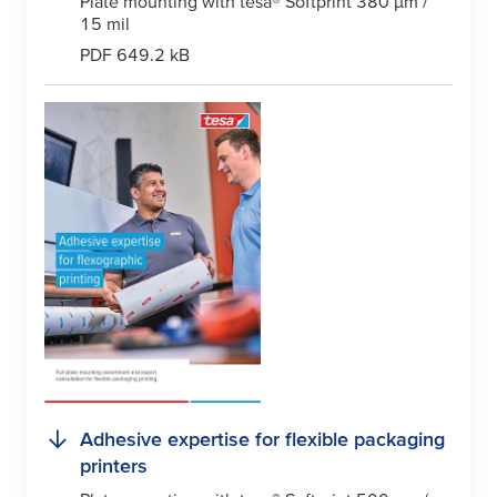
Plate mounting with
tesa
® Softprint 380
µ
m /
15 mil
PDF 649.2 kB
Adhesive expertise for flexible packaging
printers