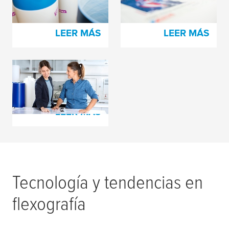
espuma
LEER MÁS
LEER MÁS
tesa
print® Espumas
de amortiguación
LEER MÁS
Tecnología y tendencias en
flexografía