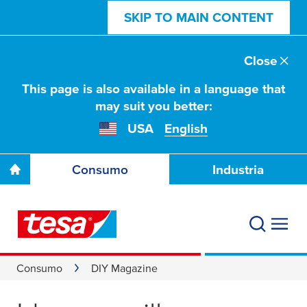
SKIP TO MAIN CONTENT
Close
This page is also available in a language that
may suit you better:
USA
English
Consumo
Industria
Consumo
DIY Magazine