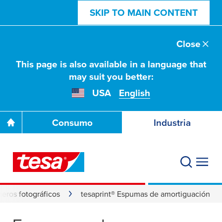
SKIP TO MAIN CONTENT
Close
This page is also available in a language that
may suit you better:
USA
English
Consumo
Industria
meros fotográficos
tesaprint® Espumas de amortiguación