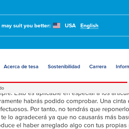
t may suit you better:
USA
English
Acerca de tesa
Sostenibilidad
Carrera
Infor
 tejido
ido
re. Esto es aplicable en especial a los artícu
ramente habrás podido comprobar. Una cinta de
ectuosos. Por tanto, no tendrás que reponerlo
te lo agradecerá ya que no causarás más basur
duce el haber arreglado algo con tus propias