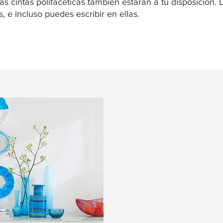
as cintas polifacéticas también estarán a tu disposición. L
s, e incluso puedes escribir en ellas.
implementar
 suelta a tu
vas para decorar, aquí
ementar en diferentes
decoración de ventanas,
e otros- casi todo es
án nuevos consejos y