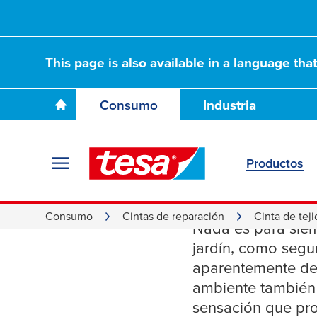
This page is also available in a language tha
Consumo
Industria
Productos
Cinta de
Consumo
Cintas de reparación
Cinta de tej
Nada es para siemp
jardín, como segu
aparentemente def
ambiente también 
sensación que pro