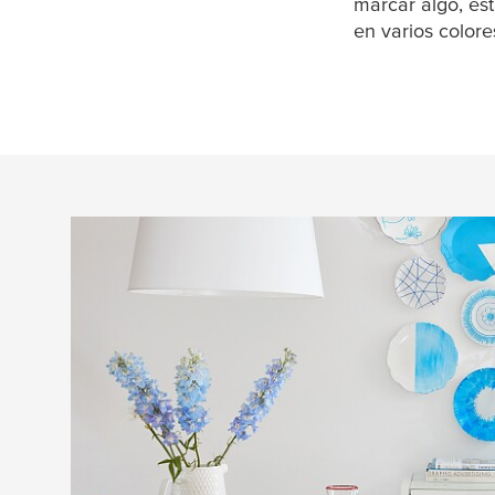
marcar algo, est
en varios colore
DIY Magazine
Con nuestras soluciones adhesivas, puedes 
innumerables ideas ar
tesa
nales y darle rienda
imaginación. Si no se te ocurren ideas creati
encontrarás proyectos inspiradores para impl
espacios del hogar: un collage en la pared, 
manualidades para realizar con tus hijos, entr
posible. ¡Y lo mejor de todo es que se añadir
trucos constantemente a nuestra colección!