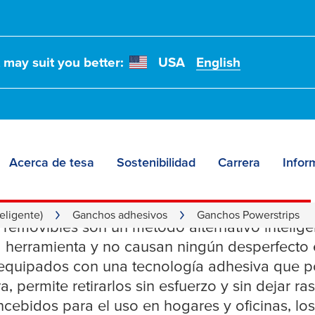
t may suit you better:
USA
English
Acerca de tesa
Sostenibilidad
Carrera
Infor
 Powerstrips
eligente)
Ganchos adhesivos
Ganchos Powerstrips
removibles son un método alternativo inteligen
a herramienta y no causan ningún desperfecto 
equipados con una tecnología adhesiva que po
ra, permite retirarlos sin esfuerzo y sin dejar r
ebidos para el uso en hogares y oficinas, los