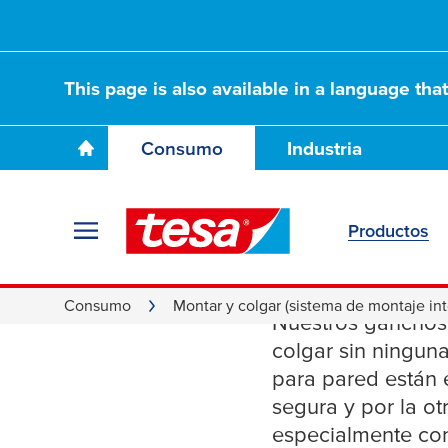
This page is also available in a language tha
Consumo
Industria
Productos
Ganchos
Consumo
Montar y colgar (sistema de montaje int
Nuestros ganchos 
colgar sin ningun
para pared están 
segura y por la ot
especialmente conc