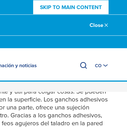
SKIP TO MAIN CONTENT
Close
mación y noticias
CO
te y útil para colgar cosas. Se pueden
en la superficie. Los ganchos adhesivos
r una parte, ofrece una sujeción
astro. Gracias a los ganchos adhesivos,
 feos agujeros del taladro en la pared