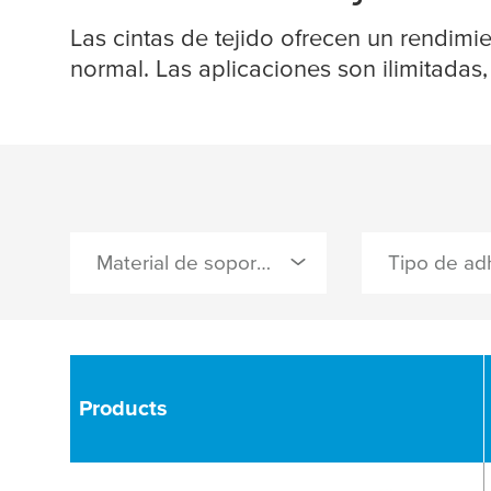
Las cintas de tejido ofrecen un rendimi
normal. Las aplicaciones son ilimitadas
Material de soporte
Tipo de ad
2
0 Selected
0 Selected
Tejido con recubrimiento
caucho natura
acrílico
Products
tejido extruído con PE
AP