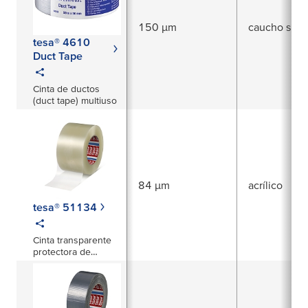
150 µm
caucho sinté
tesa® 4610
Duct Tape
Cinta de ductos
(duct tape) multiuso
84 µm
acrílico
tesa® 51134
Cinta transparente
protectora de
superficies