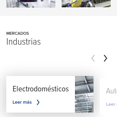
LEER MÁS
LEER MÁS
MERCADOS
Industrias
Electrodomésticos
Au
Leer más
Leer