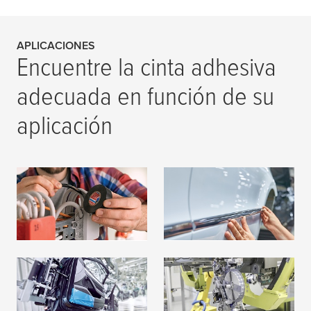
4 N/cm
APLICACIONES
Encuentre la cinta adhesiva
adecuada en función de su
aplicación
20 °C
Aislamiento
Montaje
LEER MÁS
LEER MÁS
50 °C
Protección
Sellado