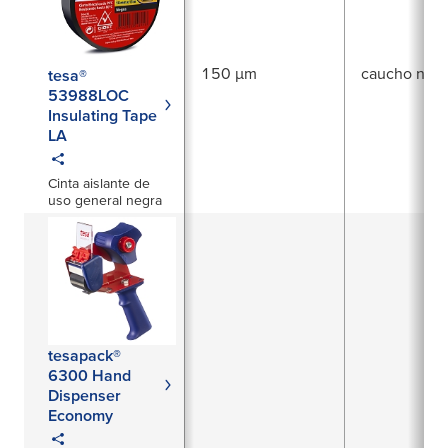
150 µm
caucho natu
tesa®
53988LOC
Insulating Tape
LA
Cinta aislante de
uso general negra
tesapack®
6300 Hand
Dispenser
Economy