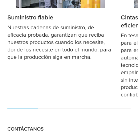
Suministro fiable
Cinta
eficie
Nuestras cadenas de suministro, de
eficacia probada, garantizan que reciba
En
tes
nuestros productos cuando los necesite,
para e
donde los necesite en todo el mundo, para
para e
que la producción siga en marcha.
automá
tecnol
empalm
sin in
produc
confiab
CONTÁCTANOS