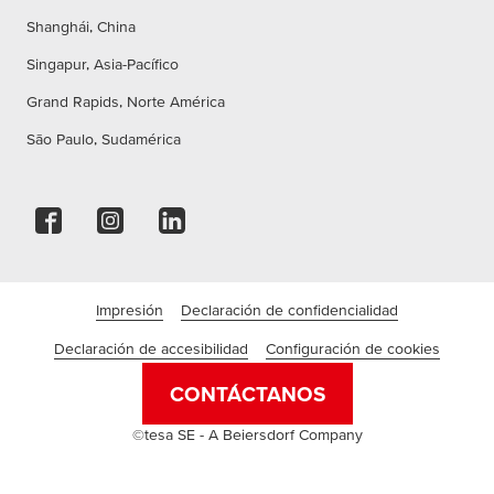
Shanghái, China
Singapur, Asia-Pacífico
Grand Rapids, Norte América
São Paulo, Sudamérica
Impresión
Declaración de confidencialidad
Declaración de accesibilidad
Configuración de cookies
Condiciones de uso
CONTÁCTANOS
©tesa SE - A Beiersdorf Company
Empresa