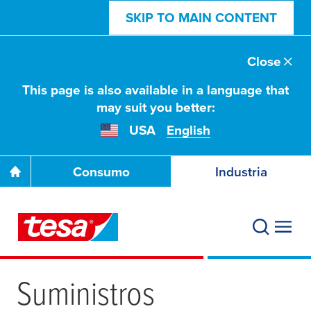
SKIP TO MAIN CONTENT
Close
This page is also available in a language that
may suit you better:
USA
English
Consumo
Industria
Suministros