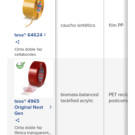
caucho sintético
film PP
tesa® 64624
Cinta doble faz
sellabordes
biomass-balanced
PET recicla
tackified acrylic
postconsum
tesa® 4965
Original Next
Gen
Cinta doble faz
fílmica transparente