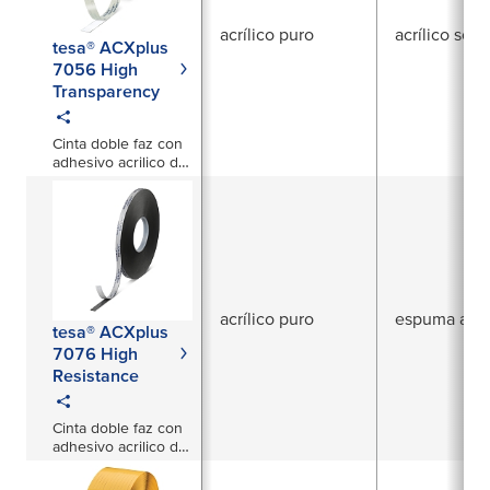
acrílico puro
acrílico sóli
tesa® ACXplus
7056 High
Transparency
Cinta doble faz con
adhesivo acrilico de
alto poder adhesivo
de 1500µm
acrílico puro
espuma acríl
tesa® ACXplus
7076 High
Resistance
Cinta doble faz con
adhesivo acrilico de
alto poder adhesivo
de 1500µm