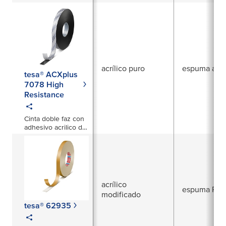
de PET
acrílico puro
espuma acríl
tesa® ACXplus
7078 High
Resistance
Cinta doble faz con
adhesivo acrilico de
alto poder adhesivo
de 2000µm
acrílico
espuma PE
modificado
tesa® 62935