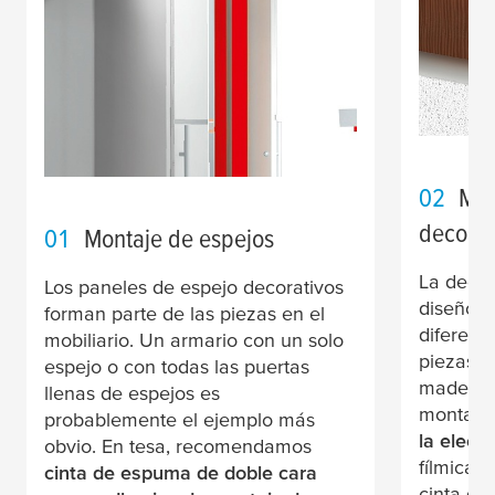
02
Mon
decorat
01
Montaje de espejos
La decor
Los paneles de espejo decorativos
diseño e
forman parte de las piezas en el
diferenc
mobiliario. Un armario con un solo
piezas s
espejo o con todas las puertas
madera o 
llenas de espejos es
montaje,
probablemente el ejemplo más
la elecc
obvio. En
tesa
, recomendamos
fílmica f
cinta de espuma de doble cara
cinta de