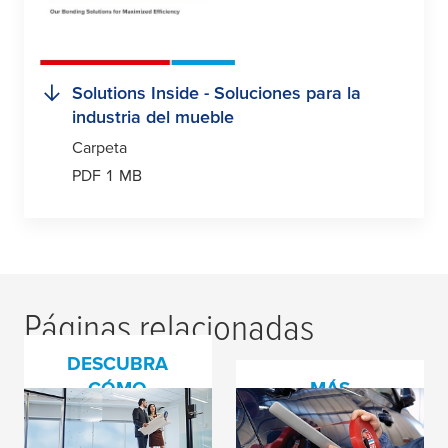
Solutions Inside - Soluciones para la
industria del mueble
Carpeta
PDF 1 MB
Páginas relacionadas
DESCUBRA
CÓMO
MÁS
NUESTRAS
INFORMACIÓN
Acondicionamiento
Ventajas de las cintas
CINTAS PUEDEN
SOBRE LAS
interior
adhesivas de doble