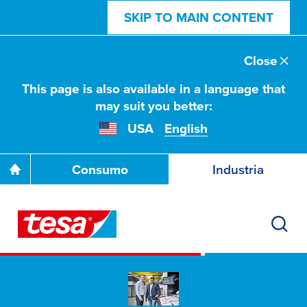
SKIP TO MAIN CONTENT
Close
This page is also available in a language that
may suit you better:
USA
English
Consumo
Industria