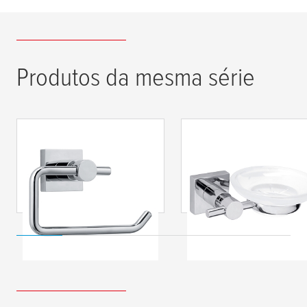
Produtos da mesma série
tesa
® Porta-rolos,
tesa
® Saboneteira d
cromado, autoadesivo
casa de banho,
Hukk
cromada, autoadesi
Hukk