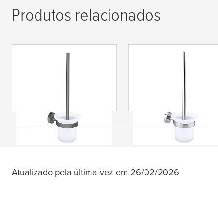
Produtos relacionados
tesa
® Moon Grey
tesa
® Escova de
Suporte de parede
limpar a sanita,
com piaçaba cinza,
aspeto de aço
auto-adesivo, metal
inoxidável,
revestido a pó
autoadesiva Moon
Atualizado pela última vez em 26/02/2026