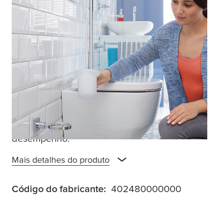
O porta-piaçaba
tesa
® Hukk angular é uma
combinação assimétrica de um suporte de
vidro acetinado e do metal cromado
brilhante, que é uma belíssima parte de
qualquer decoração de casa de banho. É
facilmente aplicado com adesivo, pelo que
não é necessário usar berbequins e as
superfícies ficam intactas. O adesivo demora
12 horas a secar e a atingir o máximo
desempenho.
Mais detalhes do produto
Código do fabricante:
402480000000