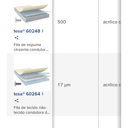
100 µm
500
acrílico con
tesa® 60248
Fita de espuma
cinzenta condutora
de eletricidade
monoadesiva de
500 µm
17 µm
acrílico con
tesa® 60264
Fita de tecido não-
tecido condutora de
eletricidade cinzenta
bi-adesiva de 17 µm