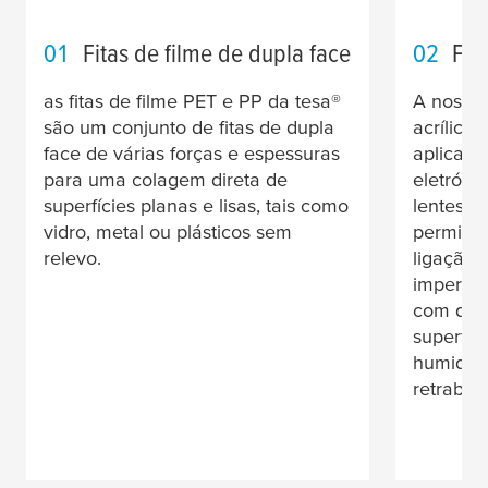
01
Fitas de filme de dupla face
02
Fit
as fitas de filme PET e PP da
tesa
®
A nossa 
são um conjunto de fitas de dupla
acrílica
face de várias forças e espessuras
aplicaçõ
para uma colagem direta de
eletrón
superfícies planas e lisas, tais como
lentes. 
vidro, metal ou plásticos sem
permite 
relevo.
ligação,
impermea
com dife
superfíc
humidad
retrabal