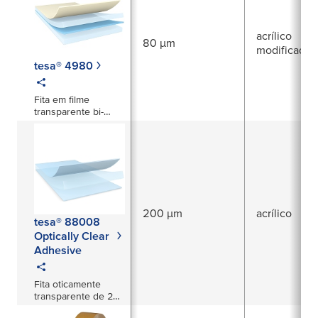
acrílico
80 µm
modificado
tesa® 4980
Fita em filme
transparente bi-
adesiva com 80 µm
200 µm
acrílico
tesa® 88008
Optically Clear
Adhesive
Fita oticamente
transparente de 200
μm para aplicações