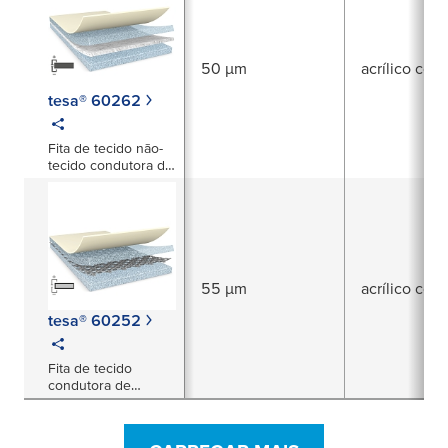
50 µm
acrílico con
tesa® 60262
Fita de tecido não-
tecido condutora de
eletricidade cinzenta
bi-adesiva de 50 µm
55 µm
acrílico con
tesa® 60252
Fita de tecido
condutora de
eletricidade cinzenta
bi-adesiva de 55 µm