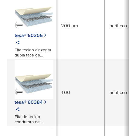
xyz
200 µm
acrílico con
tesa® 60256
Fita tecido cinzenta
dupla face de
200µm
eletricamente
condutiva
100
acrílico con
tesa® 60384
Fita de tecido
condutora de
eletricidade cinzenta
bi-adesiva de