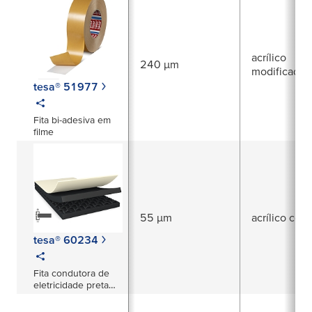
no setor automóvel
acrílico
240 µm
modificado
tesa® 51977
Fita bi-adesiva em
filme
55 µm
acrílico con
tesa® 60234
Fita condutora de
eletricidade preta
mate mono-adesiva
de 55 µm no eixo