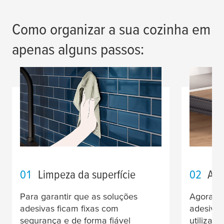
Como organizar a sua cozinha em
apenas alguns passos:
01
Limpeza da superfície
02
Adi
Para garantir que as soluções
Agora po
adesivas ficam fixas com
adesivos
segurança e de forma fiável
utilizan