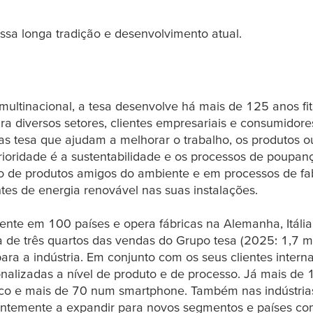
ssa longa tradição e desenvolvimento atual.
ultinacional, a
tesa
desenvolve há mais de 125 anos fit
a diversos setores, clientes empresariais e consumidores
vas
tesa
que ajudam a melhorar o trabalho, os produtos ou
rioridade é a sustentabilidade e os processos de poupan
o de produtos amigos do ambiente e em processos de fa
ntes de energia renovável nas suas instalações.
ente em 100 países e opera fábricas na Alemanha, Itália
 de três quartos das vendas do Grupo
tesa
(2025: 1,7 mi
ara a indústria. Em conjunto com os seus clientes intern
nalizadas a nível de produto e de processo. Já mais de 
ico e mais de 70 num smartphone. Também nas indústria
ntemente a expandir para novos segmentos e países com 