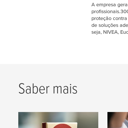
A empresa gera 
profissionais.3
proteção contra
de soluções ad
seja, NIVEA, Eu
Saber mais
História
Afil