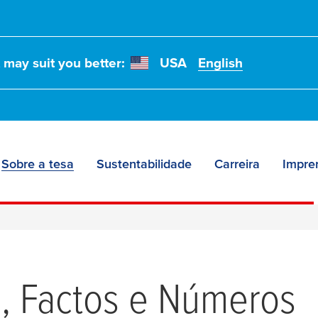
t may suit you better:
USA
English
Sobre a tesa
Sustentabilidade
Carreira
Impre
, Factos e Números