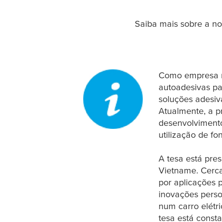
Saiba mais sobre a no
Como empresa m
autoadesivas par
soluções adesi
Atualmente, a p
desenvolviment
utilização de fo
A
tesa
está pres
Vietname. Cerca
por aplicações p
inovações perso
num carro elétr
tesa
está consta