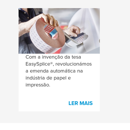
As nossas fitas de
emenda e suplementos
para a indústria do
papel e impressão
Com a invenção da
tesa
EasySplice®, revolucionámos
a emenda automática na
indústria de papel e
impressão.
LER MAIS