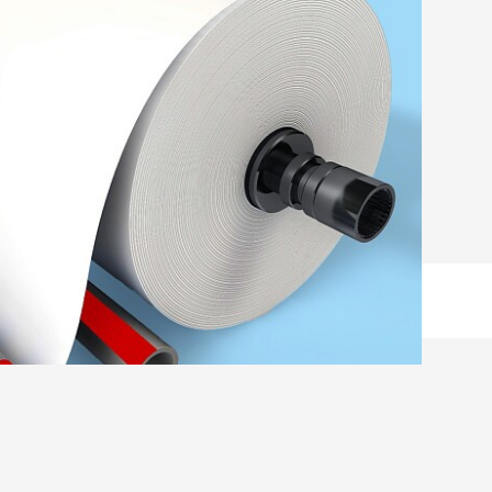
 Produção de Papel
rovadas para efectuar emendas ou para
ransporte dentro e fora das fábricas de papel.
LER MAIS