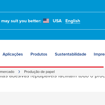
t may suit you better:
USA
English
Aplicações
Produtos
Sustentabilidade
Impre
o de papel
 mercado
Produção de papel
itas adesivas repulpáveis facilitam todo o pr