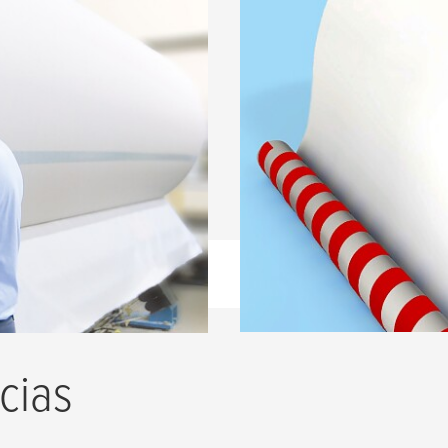
 Produção de Papel
Fitas adesivas na
 adesivas repulpáveis
Soluções de fita comp
fechar bobinas para o t
LER MAIS
cias