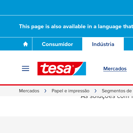
This page is also available in a language tha
Consumidor
Indústria
Mercados
Produçã
Mercados
Papel e impressão
Segmentos de
As soluções com f