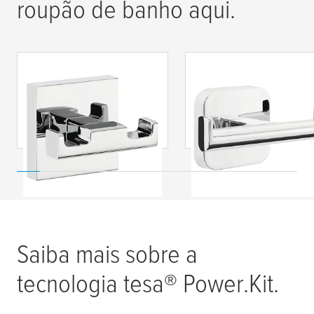
roupão de banho aqui.
tesa
® DELUXXE
tesa
® Elegaant
Double Hook, Self-
Gancho para roupão
Adhesive, Chromed
autoadesivo, metal
Metal
cromado, design
exclusivo
Saiba mais sobre a
tecnologia
tesa
® Power.Kit.