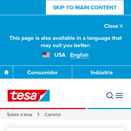
SKIP TO MAIN CONTENT
Close
This page is also available in a language that
may suit you better:
USA
English
Consumidor
Indústria
Sobre a tesa
Carreira