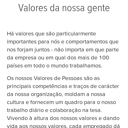
Valores da nossa gente
Itália (2)
Hai Phong - tesa Site Haiphong Co., Ltd (1)
Trabalhador estudante (16)
Contabilidade & Controlo (9)
Polónia (1)
Hamburg - Headquarter tesa SE (35)
Desenvolvimento do negócio (2)
Há valores que são particularmente
Vietname (2)
Hamburg - tesa Werk Hamburg GmbH (23)
Engenharia de Processos (12)
importantes para nós e comportamentos que
Hanoi - tesa Vietnam Limited (1)
Formação Profissional (15)
nos forjam juntos - não importa em que parte
Offenburg - tesa Werk Offenburg GmbH (12)
Gerenciamento de instalações (2)
da empresa ou em qual dos mais de 100
países em todo o mundo trabalhamos.
Poznań - tesa tape Sp. z o.o. (1)
Gestão da Qualidade (1)
Os nossos Valores de Pessoas são as
Praha - tesa tape s.r.o. (3)
Investigação e Desenvolvimento (13)
principais competências e traços de carácter
Seoul - tesa tape Korea Ltd. (1)
Marketing e Comunicações (5)
da nossa organização, moldam a nossa
cultura e fornecem um quadro para o nosso
Shanghai - tesa tape (Shanghai) Co., Ltd. (3)
Produção (12)
trabalho diário e colaboração na
tesa
.
Sparta - tesa Plant Sparta (6)
Sustentabilidade (1)
Vivendo à altura dos nossos valores e dando
Suzhou - tesa Site Suzhou (1)
Tecnologia da Informação (3)
vida aos nossos valores, cada empregado dá